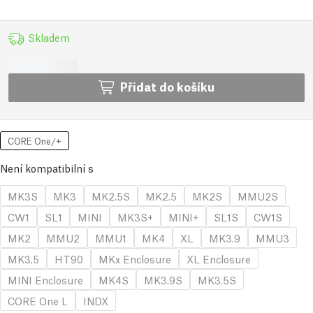
Skladem
Přidat do košíku
CORE One/+
Není kompatibilní s
MK3S
MK3
MK2.5S
MK2.5
MK2S
MMU2S
CW1
SL1
MINI
MK3S+
MINI+
SL1S
CW1S
MK2
MMU2
MMU1
MK4
XL
MK3.9
MMU3
MK3.5
HT90
MKx Enclosure
XL Enclosure
MINI Enclosure
MK4S
MK3.9S
MK3.5S
CORE One L
INDX