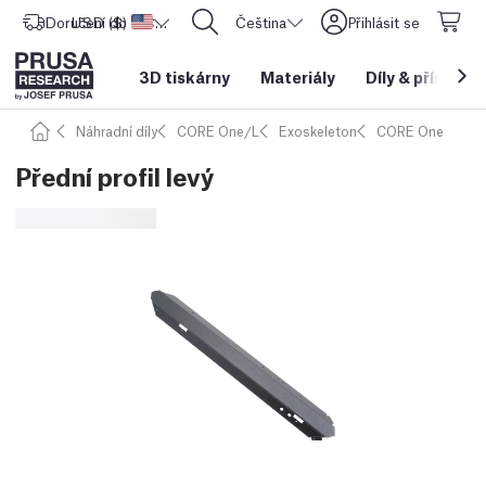
Doručení do
USD ($)
Spojené státy americké
CORE One L: Nyní skladem!
Čeština
Přihlásit se
3D tiskárny
Materiály
Díly
&
příslušen
Náhradní díly
CORE One/L
Exoskeleton
CORE One
Přední profil levý