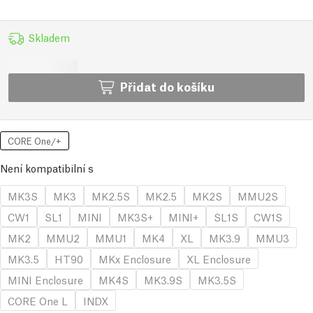
Skladem
Přidat do košíku
CORE One/+
Není kompatibilní s
MK3S
MK3
MK2.5S
MK2.5
MK2S
MMU2S
CW1
SL1
MINI
MK3S+
MINI+
SL1S
CW1S
MK2
MMU2
MMU1
MK4
XL
MK3.9
MMU3
MK3.5
HT90
MKx Enclosure
XL Enclosure
MINI Enclosure
MK4S
MK3.9S
MK3.5S
CORE One L
INDX