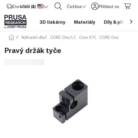
Doručení do
USD ($)
Spojené státy americké
CORE One L: Nyní skladem!
Čeština
Přihlásit se
3D tiskárny
Materiály
Díly
&
příslušen
Náhradní díly
CORE One/L
Core XY
CORE One
Pravý držák tyče