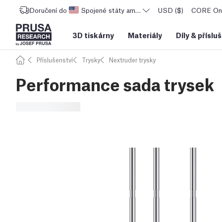
Doručení do
Spojené státy americké
USD ($)
CORE One
3D tiskárny
Materiály
Díly
&
příslu
Příslušenství
Trysky
Nextruder trysky
Performance sada trysek