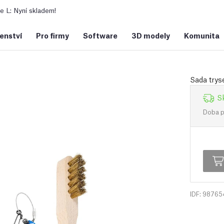
 L: Nyní skladem!
šenství
Pro firmy
Software
3D modely
Komunita
Sada trys
S
Doba př
IDF: 98765