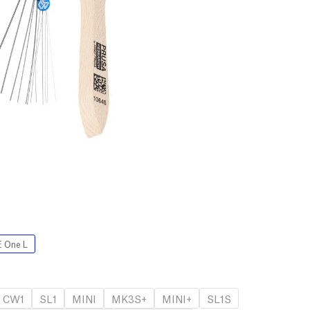
 One L
CW1
SL1
MINI
MK3S+
MINI+
SL1S