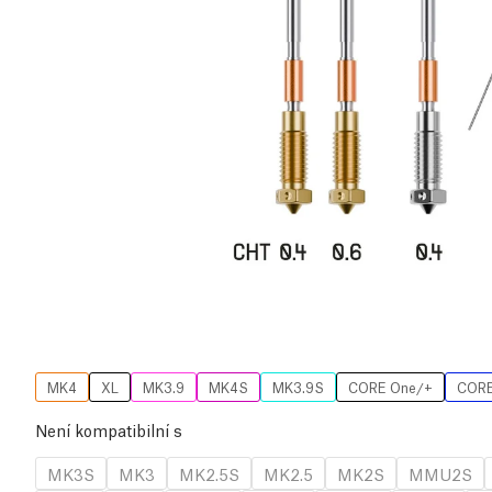
MK4
XL
MK3.9
MK4S
MK3.9S
CORE One/+
CORE
Není kompatibilní s
MK3S
MK3
MK2.5S
MK2.5
MK2S
MMU2S