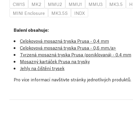
CW1S
MK2
MMU2
MMU1
MMU3
MK3.5
H
MINI Enclosure
MK3.5S
INDX
Balení obsahuje:
Celokovová mosazná tryska Prusa - 0,4 mm
Celokovová mosazná tryska Prusa - 0,6 mm/a>
Tvrzená mosazná tryska Prusa (poniklovaná) - 0.4 mm
Mosazný kartáček Prusa na trysky
Jehly na čištění trysek
Pro více informací navštivte stránky jednotlivých produktů.