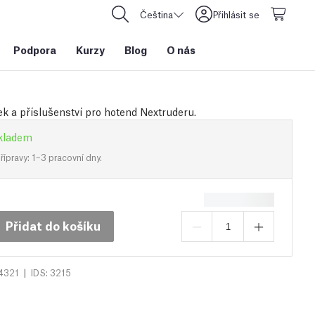
Čeština
Přihlásit se
Podpora
Kurzy
Blog
O nás
ek a příslušenství pro hotend Nextruderu.
kladem
ípravy: 1–3 pracovní dny.
Přidat do košíku
|
4321
IDS: 3215