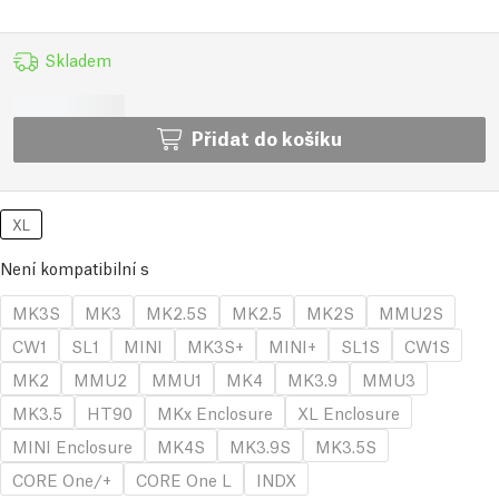
Skladem
Přidat do košíku
XL
Není kompatibilní s
MK3S
MK3
MK2.5S
MK2.5
MK2S
MMU2S
CW1
SL1
MINI
MK3S+
MINI+
SL1S
CW1S
MK2
MMU2
MMU1
MK4
MK3.9
MMU3
MK3.5
HT90
MKx Enclosure
XL Enclosure
MINI Enclosure
MK4S
MK3.9S
MK3.5S
CORE One/+
CORE One L
INDX