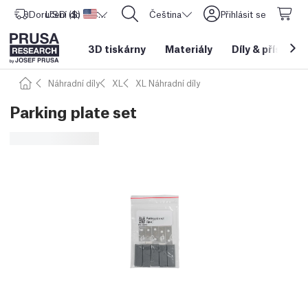
Doručení do
USD ($)
Spojené státy americké
CORE One L: Nyní skladem!
Čeština
Přihlásit se
3D tiskárny
Materiály
Díly
&
příslušen
Náhradní díly
XL
XL Náhradní díly
Parking plate set