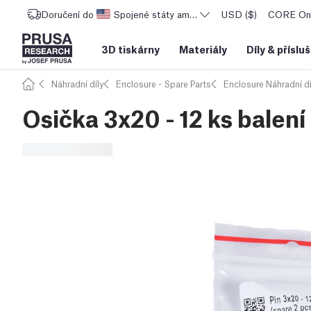
Doručení do
Spojené státy americké
USD ($)
CORE One
3D tiskárny
Materiály
Díly
&
příslu
Náhradní díly
Enclosure - Spare Parts
Enclosure Náhradní dí
Osička 3x20 - 12 ks balení