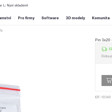
 L: Nyní skladem!
šenství
Pro firmy
Software
3D modely
Komunita
ly
Pin 3x20 
S
Doba př
IDF: 10340