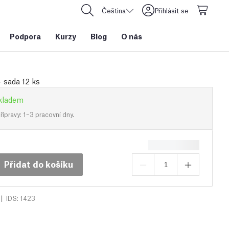
Čeština
Přihlásit se
Podpora
Kurzy
Blog
O nás
- sada 12 ks
kladem
ípravy: 1–3 pracovní dny.
Přidat do košíku
|
IDS: 1423