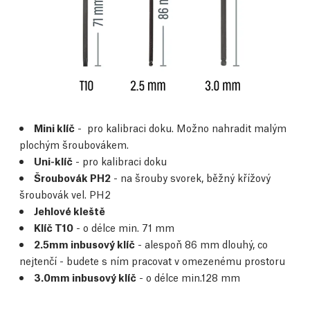
Mini klíč
- pro kalibraci doku. Možno nahradit malým
plochým šroubovákem.
Uni-klíč
- pro kalibraci doku
Šroubovák PH2
- na šrouby svorek, běžný křížový
šroubovák vel. PH2
Jehlové kleště
Klíč T10
- o délce min. 71 mm
2.5mm inbusový klíč
- alespoň 86 mm dlouhý, co
nejtenčí - budete s ním pracovat v omezenému prostoru
3.0mm inbusový klíč
- o délce min.128 mm