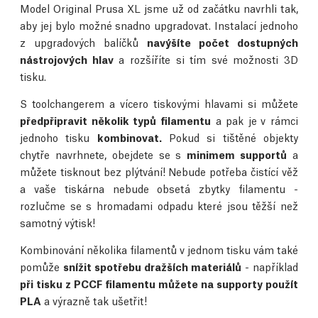
Model Original Prusa XL jsme už od začátku navrhli tak,
aby jej bylo možné snadno upgradovat. Instalací jednoho
z upgradových balíčků
navýšíte počet dostupných
nástrojových hlav
a rozšíříte si tím své možnosti 3D
tisku.
S toolchangerem a vícero tiskovými hlavami si můžete
předpřipravit několik typů filamentu
a pak je
v rámci
jednoho tisku
kombinovat.
Pokud si tištěné objekty
chytře navrhnete, obejdete se s
minimem supportů
a
můžete tisknout bez plýtvání! Nebude potřeba čistící věž
a vaše tiskárna nebude obsetá zbytky filamentu -
rozlučme se s hromadami odpadu které jsou těžší než
samotný výtisk!
Kombinování několika filamentů v jednom tisku vám také
pomůže
snížit spotřebu dražších materiálů
- například
při tisku z PCCF filamentu můžete na supporty použít
PLA
a výrazně tak ušetřit!