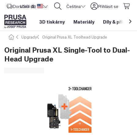
Doručení do
USD ($)
Spojené státy americké
CORE One L: Nyní skladem!
Čeština
Přihlásit se
3D tiskárny
Materiály
Díly
&
příslušen
Upgrady
Original Prusa XL Toolhead Upgrade
Original Prusa XL Single-Tool to Dual-
Head Upgrade