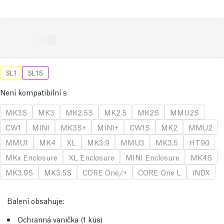
SL1
SL1S
Není kompatibilní s
MK3S
MK3
MK2.5S
MK2.5
MK2S
MMU2S
CW1
MINI
MK3S+
MINI+
CW1S
MK2
MMU2
MMU1
MK4
XL
MK3.9
MMU3
MK3.5
HT90
MKx Enclosure
XL Enclosure
MINI Enclosure
MK4S
MK3.9S
MK3.5S
CORE One/+
CORE One L
INDX
Balení obsahuje:
Ochranná vanička (1 kus)