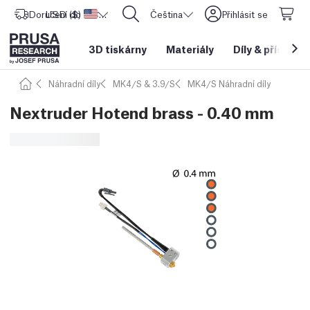
Doručení do
USD ($)
Spojené státy americké
CORE One L: Nyní skladem!
Čeština
Přihlásit se
3D tiskárny
Materiály
Díly
&
příslušen
Náhradní díly
MK4/S & 3.9/S
MK4/S Náhradní díly
Nextruder Hotend brass - 0.40 mm