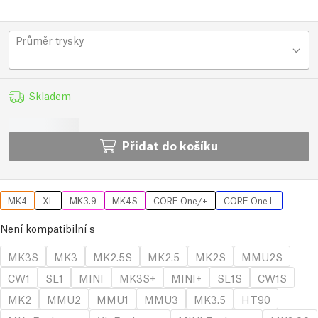
Průměr trysky
Skladem
Přidat do košíku
MK4
XL
MK3.9
MK4S
CORE One/+
CORE One L
Není kompatibilní s
MK3S
MK3
MK2.5S
MK2.5
MK2S
MMU2S
CW1
SL1
MINI
MK3S+
MINI+
SL1S
CW1S
MK2
MMU2
MMU1
MMU3
MK3.5
HT90