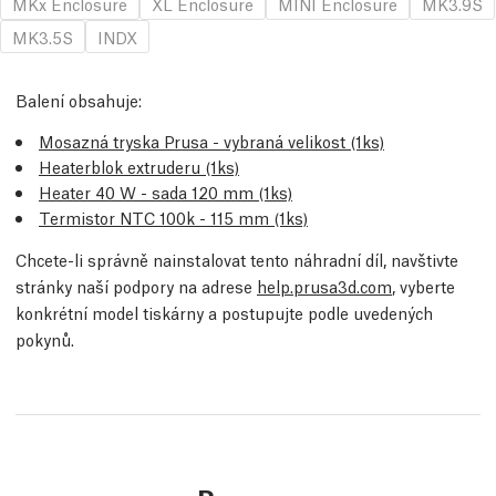
MKx Enclosure
XL Enclosure
MINI Enclosure
MK3.9S
MK3.5S
INDX
Balení obsahuje:
Mosazná tryska Prusa - vybraná velikost (1ks)
Heaterblok extruderu (1ks)
Heater 40 W - sada 120 mm (1ks)
Termistor NTC 100k - 115 mm (1ks)
Chcete-li správně nainstalovat tento náhradní díl, navštivte
stránky naší podpory na adrese
help.prusa3d.com
, vyberte
konkrétní model tiskárny a postupujte podle uvedených
pokynů.