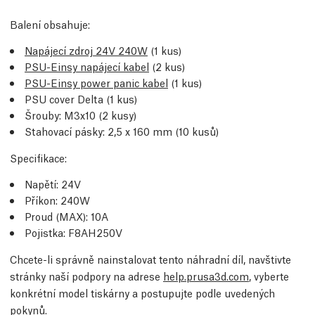
Balení obsahuje:
Napájecí zdroj 24V 240W
(1 kus)
PSU-Einsy napájecí kabel
(2 kus)
PSU-Einsy power panic kabel
(1 kus)
PSU cover Delta (1 kus)
Šrouby: M3x10 (2 kusy)
Stahovací pásky: 2,5 x 160 mm (10 kusů)
Specifikace:
Napětí: 24V
Příkon: 240W
Proud (MAX): 10A
Pojistka: F8AH250V
Chcete-li správně nainstalovat tento náhradní díl, navštivte
stránky naší podpory na adrese
help.prusa3d.com
, vyberte
konkrétní model tiskárny a postupujte podle uvedených
pokynů.