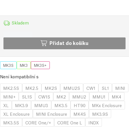
Skladem
Přidat do košíku
MK3S
MK3
MK3S+
Není kompatibilní s
MK2.5S
MK2.5
MK2S
MMU2S
CW1
SL1
MINI
MINI+
SL1S
CW1S
MK2
MMU2
MMU1
MK4
XL
MK3.9
MMU3
MK3.5
HT90
MKx Enclosure
XL Enclosure
MINI Enclosure
MK4S
MK3.9S
MK3.5S
CORE One/+
CORE One L
INDX