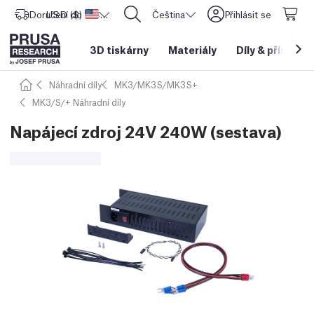
Doručení do
USD ($)
Spojené státy americké
CORE One L: Nyní skladem!
Čeština
Přihlásit se
3D tiskárny
Materiály
Díly
&
příslušen
Náhradní díly
MK3/MK3S/MK3S+
MK3/S/+ Náhradní díly
Napájecí zdroj 24V 240W (sestava)