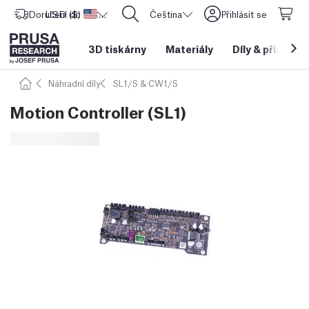
Doručení do
USD ($)
Spojené státy americké
CORE One L: Nyní skladem!
Čeština
Přihlásit se
3D tiskárny
Materiály
Díly
&
příslušen
Náhradní díly
SL1/S & CW1/S
Motion Controller (SL1)