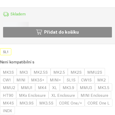
Skladem
Přidat do košíku
SL1
Není kompatibilní s
MK3S
MK3
MK2.5S
MK2.5
MK2S
MMU2S
CW1
MINI
MK3S+
MINI+
SL1S
CW1S
MK2
MMU2
MMU1
MK4
XL
MK3.9
MMU3
MK3.5
HT90
MKx Enclosure
XL Enclosure
MINI Enclosure
MK4S
MK3.9S
MK3.5S
CORE One/+
CORE One L
INDX