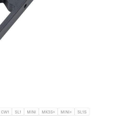
CW1
SL1
MINI
MK3S+
MINI+
SL1S