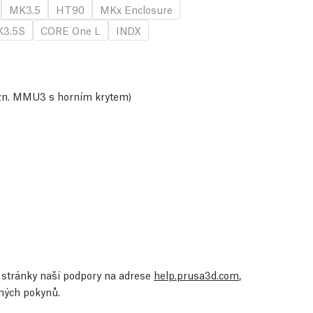
MK3.5
HT90
MKx Enclosure
3.5S
CORE One L
INDX
tzn. MMU3 s horním krytem)
te stránky naší podpory na adrese
help.prusa3d.com
,
ených pokynů.