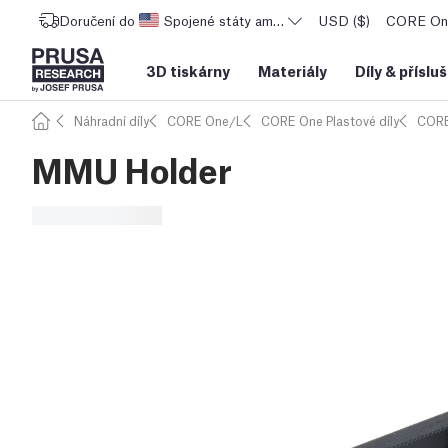
Doručení do
Spojené státy americké
USD ($)
CORE One
3D tiskárny
Materiály
Díly
&
příslu
Náhradní díly
CORE One/L
CORE One Plastové díly
CORE
MMU Holder