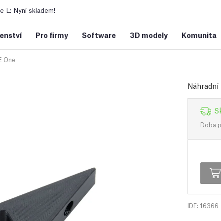
 L: Nyní skladem!
šenství
Pro firmy
Software
3D modely
Komunita
 One
Náhradní 
S
Doba př
IDF: 16366