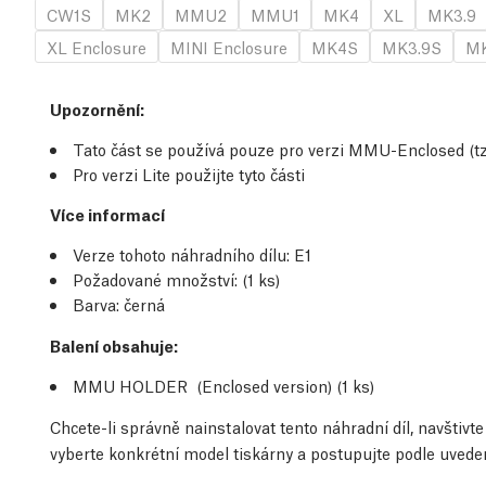
CW1S
MK2
MMU2
MMU1
MK4
XL
MK3.9
XL Enclosure
MINI Enclosure
MK4S
MK3.9S
MK
Upozornění:
Tato část se používá pouze pro verzi MMU-Enclosed (
Pro verzi Lite použijte tyto části
Více informací
Verze tohoto náhradního dílu:
E1
Požadované množství:
(1
ks
)
Barva: černá
Balení obsahuje:
MMU HOLDER (Enclosed version) (1
ks
)
Chcete-li správně nainstalovat tento náhradní díl, navštiv
vyberte konkrétní model tiskárny a postupujte podle uved