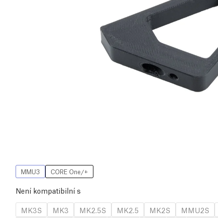
MMU3
CORE One/+
Není kompatibilní s
MK3S
MK3
MK2.5S
MK2.5
MK2S
MMU2S