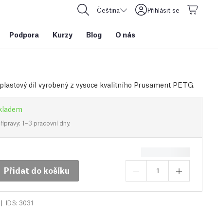
Čeština
Přihlásit se
Podpora
Kurzy
Blog
O nás
plastový díl vyrobený z vysoce kvalitního Prusament PETG.
kladem
ípravy: 1–3 pracovní dny.
Přidat do košíku
|
IDS: 3031