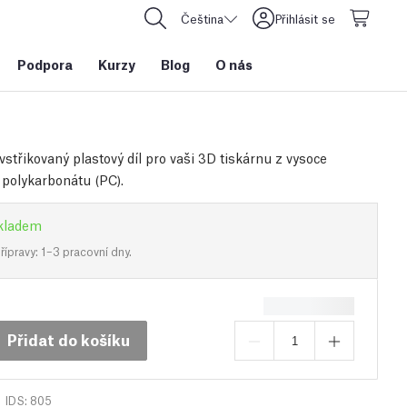
Čeština
Přihlásit se
Podpora
Kurzy
Blog
O nás
střikovaný plastový díl pro vaši 3D tiskárnu z vysoce
 polykarbonátu (PC).
kladem
ípravy: 1–3 pracovní dny.
Přidat do košíku
IDS: 805