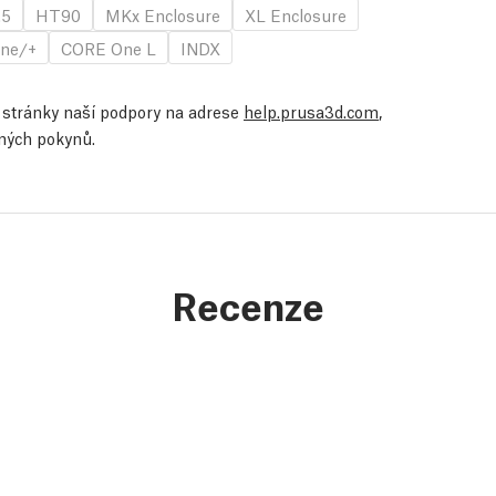
.5
HT90
MKx Enclosure
XL Enclosure
ne/+
CORE One L
INDX
te stránky naší podpory na adrese
help.prusa3d.com
,
ených pokynů.
Recenze