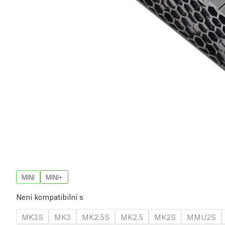
MINI
MINI+
Není kompatibilní s
MK3S
MK3
MK2.5S
MK2.5
MK2S
MMU2S