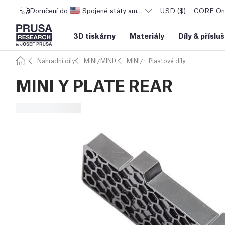
Doručení do
Spojené státy americké
USD ($)
CORE One
3D tiskárny
Materiály
Díly
&
příslu
Náhradní díly
MINI/MINI+
MINI/+ Plastové díly
MINI Y PLATE REAR