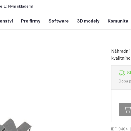
 L: Nyní skladem!
šenství
Pro firmy
Software
3D modely
Komunita
Náhradní v
kvalitního
S
Doba př
|
IDF: 9404