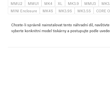
MMU2
MMU1
MK4
XL
MK3.9
MMU3
MK3
MINI Enclosure
MK4S
MK3.9S
MK3.5S
CORE O
Chcete-li správně nainstalovat tento náhradní díl, navštiv
vyberte konkrétní model tiskárny a postupujte podle uved