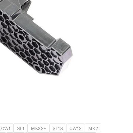
CW1
SL1
MK3S+
SL1S
CW1S
MK2