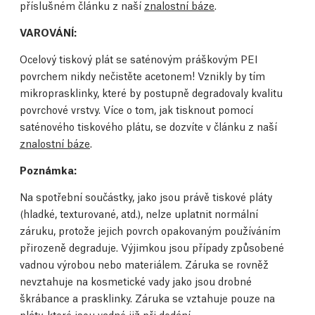
příslušném článku z naší
znalostní báze
.
VAROVÁNÍ:
Ocelový tiskový plát se saténovým práškovým PEI
povrchem nikdy nečistěte acetonem! Vznikly by tím
mikroprasklinky, které by postupně degradovaly kvalitu
povrchové vrstvy. Více o tom, jak tisknout pomocí
saténového tiskového plátu, se dozvíte v článku z naší
znalostní báze
.
Poznámka:
Na spotřební součástky, jako jsou právě tiskové pláty
(hladké, texturované, atd.), nelze uplatnit normální
záruku, protože jejich povrch opakovaným používáním
přirozeně degraduje. Výjimkou jsou případy způsobené
vadnou výrobou nebo materiálem. Záruka se rovněž
nevztahuje na kosmetické vady jako jsou drobné
škrábance a prasklinky. Záruka se vztahuje pouze na
pláty, které jsou vadné již při dodání.