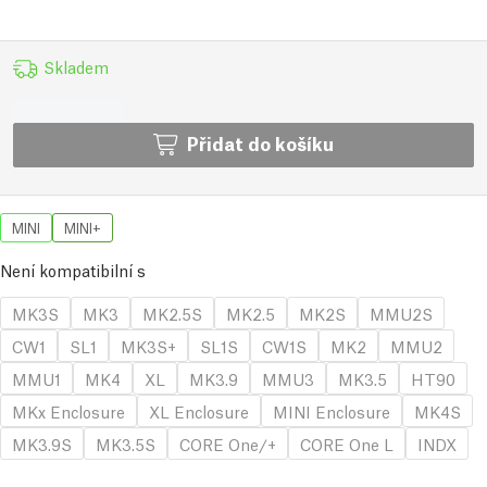
Skladem
Přidat do košíku
MINI
MINI+
Není kompatibilní s
MK3S
MK3
MK2.5S
MK2.5
MK2S
MMU2S
CW1
SL1
MK3S+
SL1S
CW1S
MK2
MMU2
MMU1
MK4
XL
MK3.9
MMU3
MK3.5
HT90
MKx Enclosure
XL Enclosure
MINI Enclosure
MK4S
MK3.9S
MK3.5S
CORE One/+
CORE One L
INDX