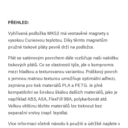
PŘEHLED:
Vyhřívaná podložka MK52 má vestavěné magnety s
vysokou Curieovou teplotou. Díky těmto magnetům
pružné tiskové pláty pevně drží na podložce.
Plát se saténovým povrchem dále rozšiřuje naši nabídku
tiskových plátů. Co se vlastností týče, jde o kompromis
mezi hladkou a texturovanou variantou. Práškový povrch
s jemnou matnou texturou umožňuje optimální adhezi,
zejména pro tisk materiálů PLA a PETG. Je plně
kompatibilní se širokou škálou dalších materiálů, jako je
například ABS, ASA, FlexFill 98A, polykarbonát atd.
Velkou většinu těchto materiálů lze tisknout bez
separační vrstvy (např. lepidla).
Více informací včetně návodu k použití a údržbě najdete v