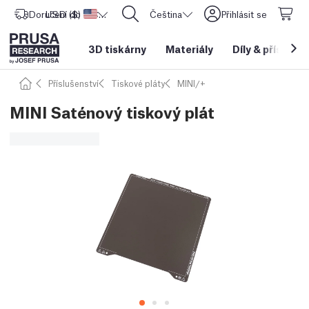
Doručení do
USD ($)
Spojené státy americké
CORE One L: Nyní skladem!
Čeština
Přihlásit se
3D tiskárny
Materiály
Díly
&
příslušen
Příslušenství
Tiskové pláty
MINI/+
MINI Saténový tiskový plát