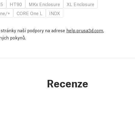
.5
HT90
MKx Enclosure
XL Enclosure
ne/+
CORE One L
INDX
te stránky naší podpory na adrese
help.prusa3d.com
,
ených pokynů.
Recenze