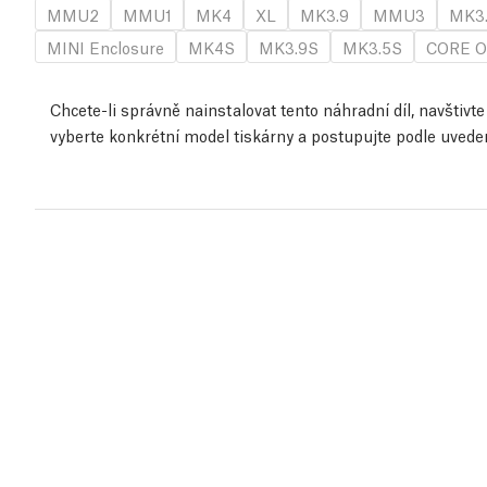
MMU2
MMU1
MK4
XL
MK3.9
MMU3
MK3
MINI Enclosure
MK4S
MK3.9S
MK3.5S
CORE O
Chcete-li správně nainstalovat tento náhradní díl, navštiv
vyberte konkrétní model tiskárny a postupujte podle uved