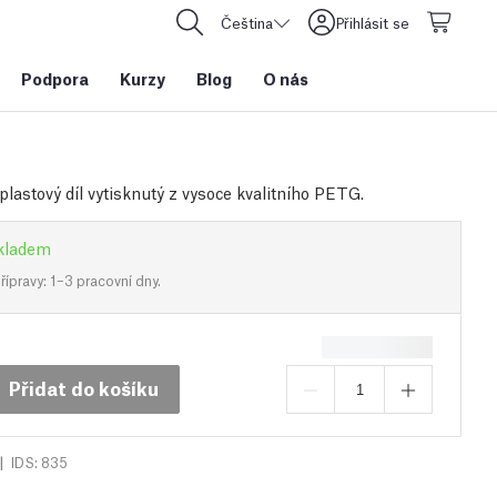
Čeština
Přihlásit se
Podpora
Kurzy
Blog
O nás
plastový díl vytisknutý z vysoce kvalitního PETG.
kladem
ípravy: 1–3 pracovní dny.
Přidat do košíku
|
IDS: 835