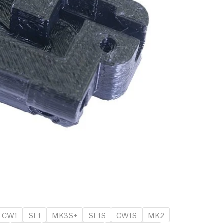
CW1
SL1
MK3S+
SL1S
CW1S
MK2