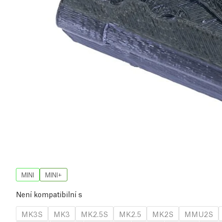
MINI
MINI+
Není kompatibilní s
MK3S
MK3
MK2.5S
MK2.5
MK2S
MMU2S