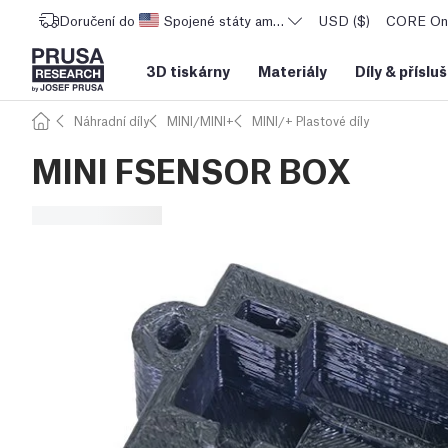
Doručení do
Spojené státy americké
USD ($)
CORE One
3D tiskárny
Materiály
Díly
&
příslu
Náhradní díly
MINI/MINI+
MINI/+ Plastové díly
MINI FSENSOR BOX