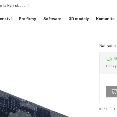
 L: Nyní skladem!
šenství
Pro firmy
Software
3D modely
Komunita
Náhradní 
S
Doba př
IDF: 16081