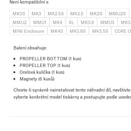
Není kompatibilní s
MK3S
MK3
MK2.5S
MK2.5
MK2S
MMU2S
MMU2
MMU1
MK4
XL
MK3.9
MMU3
MK3
MINI Enclosure
MK4S
MK3.9S
MK3.5S
CORE O
Balení obsahuje:
PROPELLER BOTTOM (1 kus)
PROPELLER TOP (1 kus)
Ocelová kulička (1 kus)
Magnety (6 kusů)
Chcete-li správně nainstalovat tento náhradní díl, navštiv
vyberte konkrétní model tiskárny a postupujte podle uved