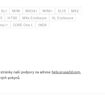
SL1
MINI
MK3S+
MINI+
SL1S
MK2
.5
HT90
MKx Enclosure
XL Enclosure
ne/+
CORE One L
INDX
te stránky naší podpory na adrese
help.prusa3d.com
,
ených pokynů.