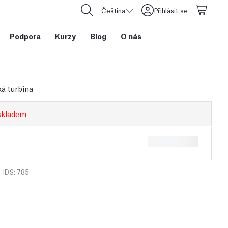
Čeština
Přihlásit se
Podpora
Kurzy
Blog
O nás
á turbína
skladem
IDS: 785