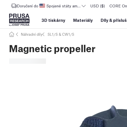
Doručení do
Spojené státy americké
USD ($)
CORE One
3D tiskárny
Materiály
Díly
&
příslu
Náhradní díly
SL1/S & CW1/S
Magnetic propeller