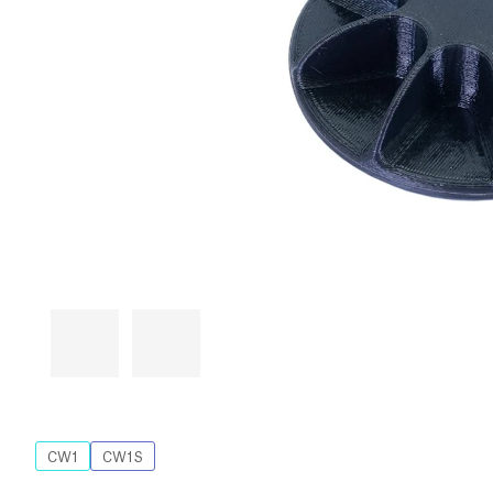
CW1
CW1S