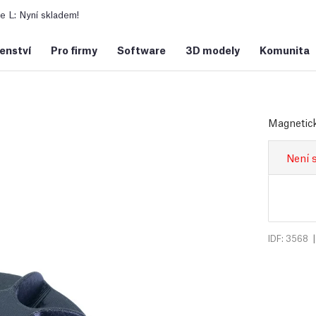
 L: Nyní skladem!
šenství
Pro firmy
Software
3D modely
Komunita
Magnetick
Není 
|
IDF: 3568