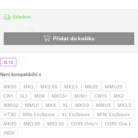
Skladem
Přidat do košíku
SL1S
Není kompatibilní s
MK3S
MK3
MK2.5S
MK2.5
MK2S
MMU2S
CW1
SL1
MINI
MK3S+
MINI+
CW1S
MK2
MMU2
MMU1
MK4
XL
MK3.9
MMU3
MK3.5
HT90
MKx Enclosure
XL Enclosure
MINI Enclosure
MK4S
MK3.9S
MK3.5S
CORE One/+
CORE One L
INDX