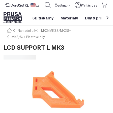
Doručení do
USD ($)
Spojené státy americké
CORE One L: Nyní skladem!
Čeština
Přihlásit se
3D tiskárny
Materiály
Díly
&
příslušen
Náhradní díly
MK3/MK3S/MK3S+
MK3/S/+ Plastové díly
LCD SUPPORT L MK3