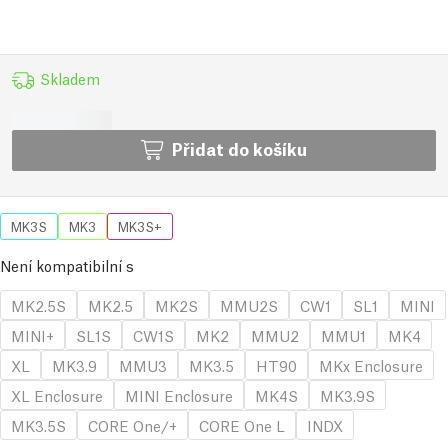
Skladem
Přidat do košíku
MK3S
MK3
MK3S+
Není kompatibilní s
MK2.5S
MK2.5
MK2S
MMU2S
CW1
SL1
MINI
MINI+
SL1S
CW1S
MK2
MMU2
MMU1
MK4
XL
MK3.9
MMU3
MK3.5
HT90
MKx Enclosure
XL Enclosure
MINI Enclosure
MK4S
MK3.9S
MK3.5S
CORE One/+
CORE One L
INDX