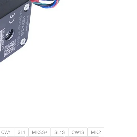
CW1
SL1
MK3S+
SL1S
CW1S
MK2