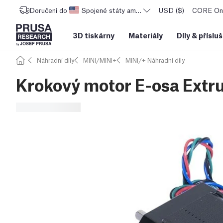
Doručení do
Spojené státy americké
USD ($)
CORE One
3D tiskárny
Materiály
Díly
&
příslu
Náhradní díly
MINI/MINI+
MINI/+ Náhradní díly
Krokový motor E-osa Extr