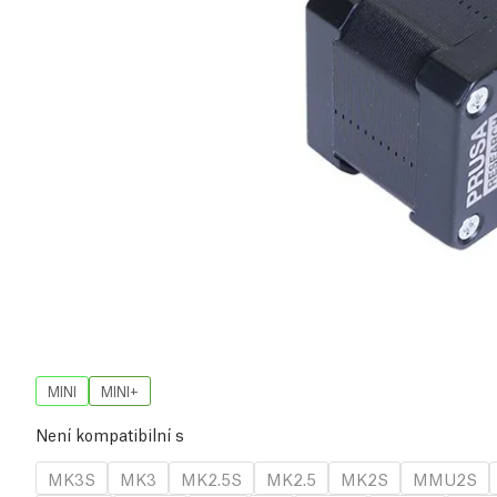
MINI
MINI+
Není kompatibilní s
MK3S
MK3
MK2.5S
MK2.5
MK2S
MMU2S