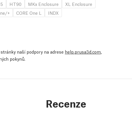
.5
HT90
MKx Enclosure
XL Enclosure
ne/+
CORE One L
INDX
te stránky naší podpory na adrese
help.prusa3d.com
,
ených pokynů.
Recenze