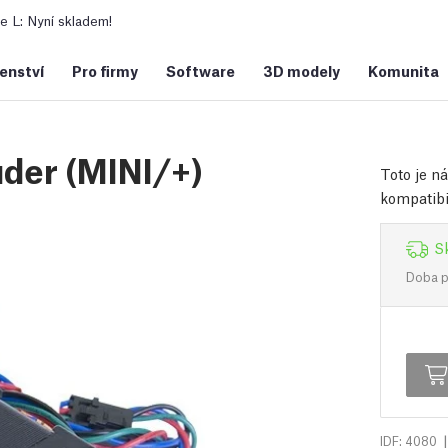
 L: Nyní skladem!
šenství
Pro firmy
Software
3D modely
Komunita
uder (MINI/+)
Toto je n
kompatibi
S
Doba př
|
IDF: 4080