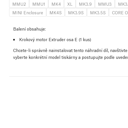
MMU2
MMU1
MK4
XL
MK3.9
MMU3
MK3
MINI Enclosure
MK4S
MK3.9S
MK3.5S
CORE O
Balení obsahuje:
Krokový motor Extruder osa E (1 kus)
Chcete-li správně nainstalovat tento náhradní díl, navštiv
vyberte konkrétní model tiskárny a postupujte podle uved