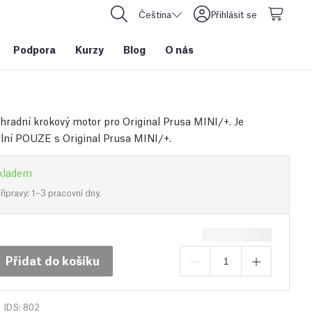
Čeština
Přihlásit se
Podpora
Kurzy
Blog
O nás
áhradní krokový motor pro Original Prusa MINI/+. Je
lní POUZE s Original Prusa MINI/+.
kladem
ípravy: 1–3 pracovní dny.
Přidat do košíku
IDS: 802