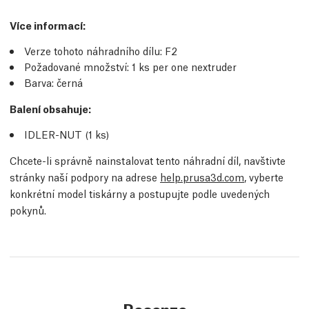
Více informací
:
Verze tohoto náhradního dílu:
F2
Požadované množství:
1
ks
per one nextruder
Barva: černá
Balení obsahuje:
IDLER-NUT (1
ks
)
Chcete-li správně nainstalovat tento náhradní díl, navštivte
stránky naší podpory na adrese
help.prusa3d.com
, vyberte
konkrétní model tiskárny a postupujte podle uvedených
pokynů.
Recenze