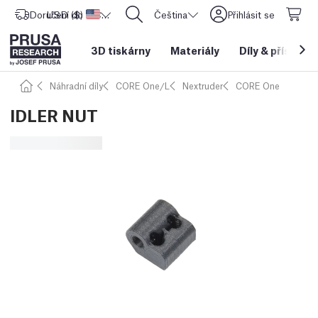
Doručení do
USD ($)
Spojené státy americké
CORE One L: Nyní skladem!
Čeština
Přihlásit se
3D tiskárny
Materiály
Díly
&
příslušen
Náhradní díly
CORE One/L
Nextruder
CORE One
IDLER NUT