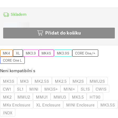
Skladem
Přidat do košíku
MK4
XL
MK3.9
MK4S
MK3.9S
CORE One/+
CORE One L
Není kompatibilní s
MK3S
MK3
MK2.5S
MK2.5
MK2S
MMU2S
CW1
SL1
MINI
MK3S+
MINI+
SL1S
CW1S
MK2
MMU2
MMU1
MMU3
MK3.5
HT90
MKx Enclosure
XL Enclosure
MINI Enclosure
MK3.5S
INDX