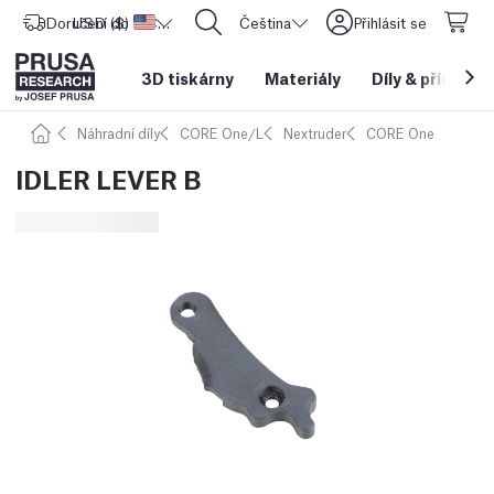
Doručení do
USD ($)
Spojené státy americké
CORE One L: Nyní skladem!
Čeština
Přihlásit se
3D tiskárny
Materiály
Díly
&
příslušen
Náhradní díly
CORE One/L
Nextruder
CORE One
IDLER LEVER B