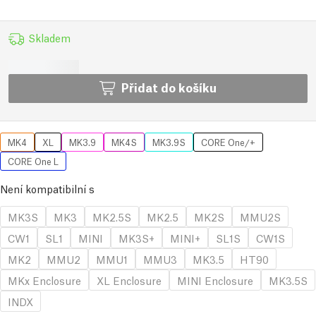
Skladem
Přidat do košíku
MK4
XL
MK3.9
MK4S
MK3.9S
CORE One/+
CORE One L
Není kompatibilní s
MK3S
MK3
MK2.5S
MK2.5
MK2S
MMU2S
CW1
SL1
MINI
MK3S+
MINI+
SL1S
CW1S
MK2
MMU2
MMU1
MMU3
MK3.5
HT90
MKx Enclosure
XL Enclosure
MINI Enclosure
MK3.5S
INDX