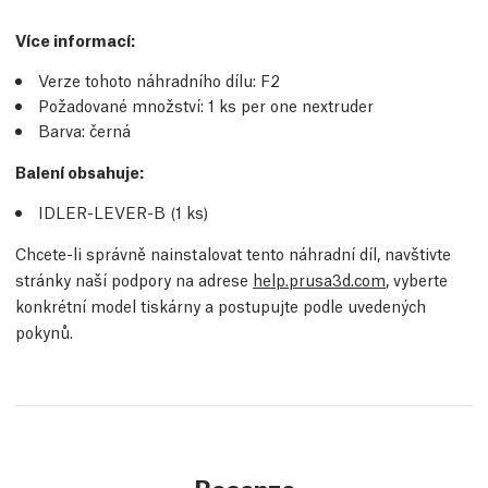
Více informací
:
Verze tohoto náhradního dílu:
F2
Požadované množství:
1
ks
per one nextruder
Barva: černá
Balení obsahuje:
IDLER-LEVER-B (1
ks
)
Chcete-li správně nainstalovat tento náhradní díl, navštivte
stránky naší podpory na adrese
help.prusa3d.com
, vyberte
konkrétní model tiskárny a postupujte podle uvedených
pokynů.
Recenze