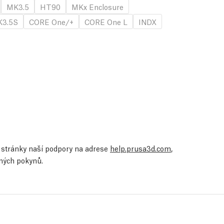
MK3.5
HT90
MKx Enclosure
3.5S
CORE One/+
CORE One L
INDX
te stránky naší podpory na adrese
help.prusa3d.com
,
ených pokynů.