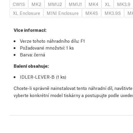
CW1S
MK2
MMU2
MMU1
MK4
XL
MK3.9
XL Enclosure
MINI Enclosure
MK4S
MK3.9S
MK
Více informací
:
Verze tohoto náhradního dílu:
F1
Požadované množství:
1
ks
Barva: černá
Balení obsahuje:
IDLER-LEVER-B (1
ks
)
Chcete-li správně nainstalovat tento náhradní díl, navštiv
vyberte konkrétní model tiskárny a postupujte podle uved