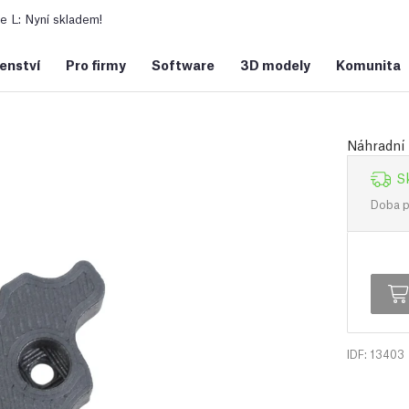
 L: Nyní skladem!
šenství
Pro firmy
Software
3D modely
Komunita
Náhradní 
S
Doba př
IDF: 13403