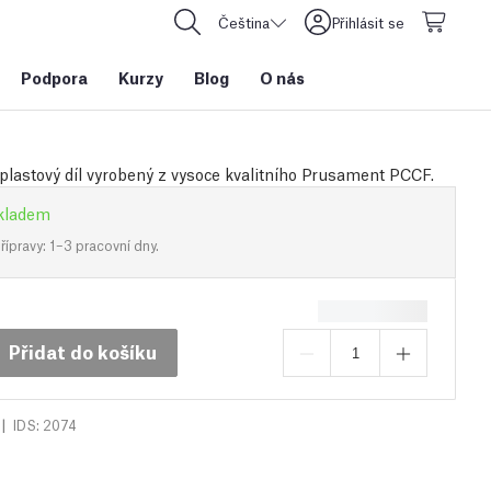
Čeština
Přihlásit se
Podpora
Kurzy
Blog
O nás
plastový díl vyrobený z vysoce kvalitního Prusament PCCF.
kladem
ípravy: 1–3 pracovní dny.
Přidat do košíku
|
IDS: 2074