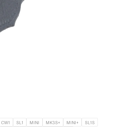
CW1
SL1
MINI
MK3S+
MINI+
SL1S