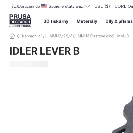
Doručení do
Spojené státy americké
USD ($)
CORE One
3D tiskárny
Materiály
Díly
&
příslu
Náhradní díly
MMU2/2S/3
MMU3 Plastové díly
MMU3
IDLER LEVER B