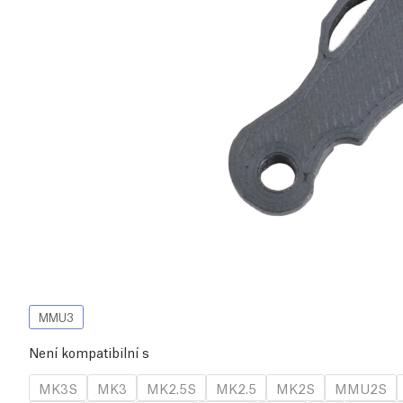
MMU3
Není kompatibilní s
MK3S
MK3
MK2.5S
MK2.5
MK2S
MMU2S