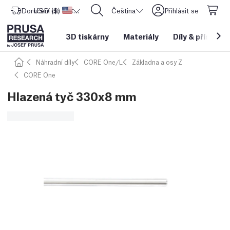
Doručení do
USD ($)
Spojené státy americké
CORE One L: Nyní skladem!
Čeština
Přihlásit se
3D tiskárny
Materiály
Díly
&
příslušen
Náhradní díly
CORE One/L
Základna a osy Z
CORE One
Hlazená tyč 330x8 mm