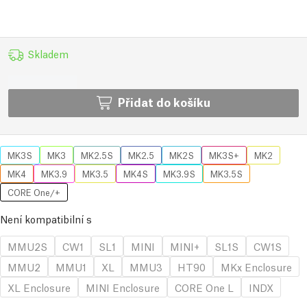
Skladem
Přidat do košíku
MK3S
MK3
MK2.5S
MK2.5
MK2S
MK3S+
MK2
MK4
MK3.9
MK3.5
MK4S
MK3.9S
MK3.5S
CORE One/+
Není kompatibilní s
MMU2S
CW1
SL1
MINI
MINI+
SL1S
CW1S
MMU2
MMU1
XL
MMU3
HT90
MKx Enclosure
XL Enclosure
MINI Enclosure
CORE One L
INDX