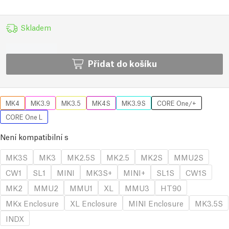
Skladem
Přidat do košíku
MK4
MK3.9
MK3.5
MK4S
MK3.9S
CORE One/+
CORE One L
Není kompatibilní s
MK3S
MK3
MK2.5S
MK2.5
MK2S
MMU2S
CW1
SL1
MINI
MK3S+
MINI+
SL1S
CW1S
MK2
MMU2
MMU1
XL
MMU3
HT90
MKx Enclosure
XL Enclosure
MINI Enclosure
MK3.5S
INDX