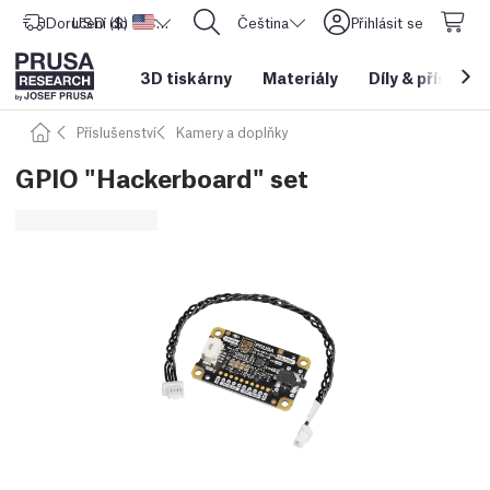
Doručení do
USD ($)
Spojené státy americké
CORE One L: Nyní skladem!
Čeština
Přihlásit se
3D tiskárny
Materiály
Díly
&
příslušen
Příslušenství
Kamery a doplňky
GPIO "Hackerboard" set