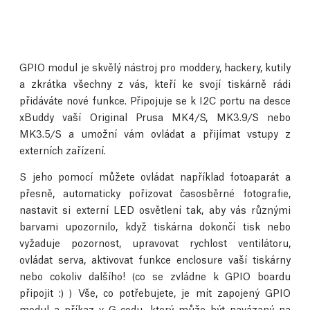
GPIO modul je skvělý nástroj pro moddery, hackery, kutily
a zkrátka všechny z vás, kteří ke svojí tiskárně rádi
přidáváte nové funkce. Připojuje se k I2C portu na desce
xBuddy vaší Original Prusa MK4/S, MK3.9/S nebo
MK3.5/S a umožní vám ovládat a přijímat vstupy z
externích zařízení.
S jeho pomocí můžete ovládat například fotoaparát a
přesně, automaticky pořizovat časosběrné fotografie,
nastavit si externí LED osvětlení tak, aby vás různými
barvami upozornilo, když tiskárna dokončí tisk nebo
vyžaduje pozornost, upravovat rychlost ventilátoru,
ovládat serva, aktivovat funkce enclosure vaší tiskárny
nebo cokoliv dalšího! (co se zvládne k GPIO boardu
připojit :) ) Vše, co potřebujete, je mít zapojený GPIO
modul a příkaz v G-codu, který může být navázaný na