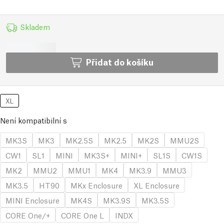
Skladem
Přidat do košíku
XL
Není kompatibilní s
MK3S
MK3
MK2.5S
MK2.5
MK2S
MMU2S
CW1
SL1
MINI
MK3S+
MINI+
SL1S
CW1S
MK2
MMU2
MMU1
MK4
MK3.9
MMU3
MK3.5
HT90
MKx Enclosure
XL Enclosure
MINI Enclosure
MK4S
MK3.9S
MK3.5S
CORE One/+
CORE One L
INDX