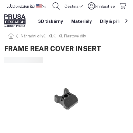
Doručení do
USD ($)
Spojené státy americké
CORE One L: Nyní skladem!
Čeština
Přihlásit se
3D tiskárny
Materiály
Díly
&
příslušen
Náhradní díly
XL
XL Plastové díly
FRAME REAR COVER INSERT