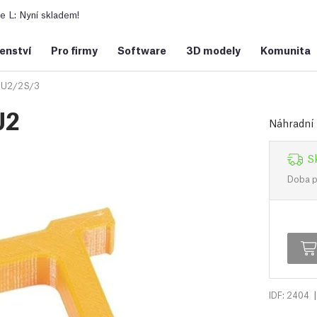
 L: Nyní skladem!
šenství
Pro firmy
Software
3D modely
Komunita
U2/2S/3
U2
Náhradní 
S
Doba př
|
IDF: 2404