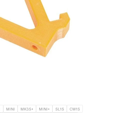
1
MINI
MK3S+
MINI+
SL1S
CW1S