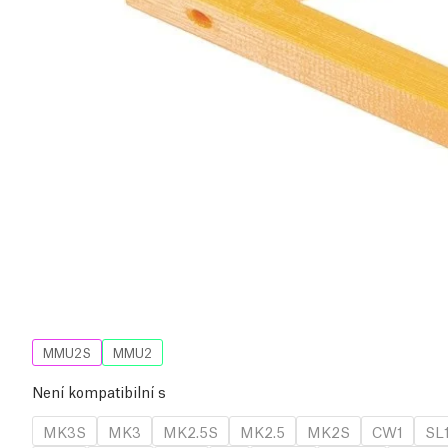
MMU2S
MMU2
Není kompatibilní s
MK3S
MK3
MK2.5S
MK2.5
MK2S
CW1
SL