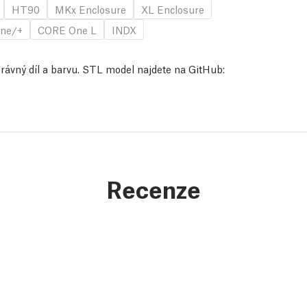
HT90
MKx Enclosure
XL Enclosure
ne/+
CORE One L
INDX
správný díl a barvu. STL model najdete na GitHub:
Recenze