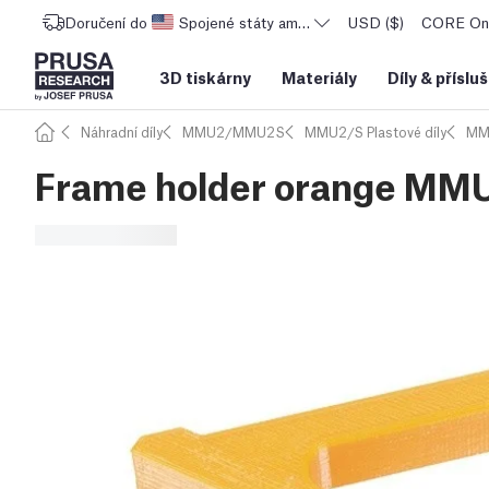
Doručení do
Spojené státy americké
USD ($)
CORE One
3D tiskárny
Materiály
Díly
&
příslu
Náhradní díly
MMU2/MMU2S
MMU2/S Plastové díly
MM
Frame holder orange MM