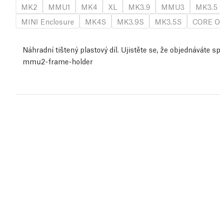
MK2
MMU1
MK4
XL
MK3.9
MMU3
MK3.5
MINI Enclosure
MK4S
MK3.9S
MK3.5S
CORE O
Náhradní tištený plastový díl. Ujistěte se, že objednáváte 
mmu2-frame-holder