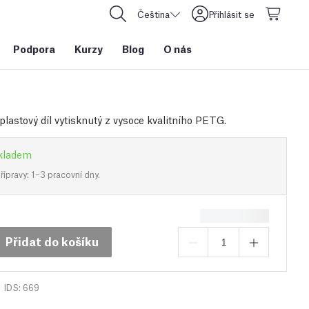
Čeština
Přihlásit se
Podpora
Kurzy
Blog
O nás
plastový díl vytisknutý z vysoce kvalitního PETG.
kladem
ípravy: 1–3 pracovní dny.
Přidat do košíku
IDS: 669