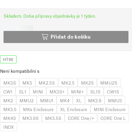
Skladem. Doba přípravy objednávky je 1 týden.
Přidat do košíku
HT90
Není kompatibilní s
MK3S
MK3
MK2.5S
MK2.5
MK2S
MMU2S
CW1
SL1
MINI
MK3S+
MINI+
SL1S
CW1S
MK2
MMU2
MMU1
MK4
XL
MK3.9
MMU3
MK3.5
MKx Enclosure
XL Enclosure
MINI Enclosure
MK4S
MK3.9S
MK3.5S
CORE One/+
CORE One L
INDX