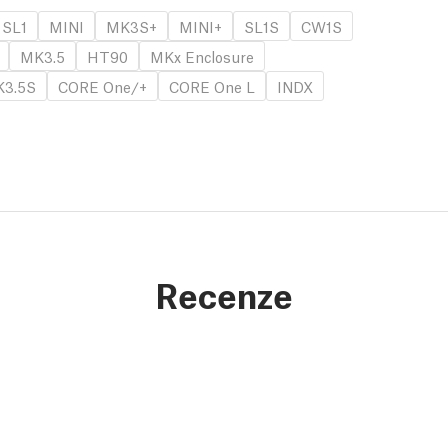
SL1
MINI
MK3S+
MINI+
SL1S
CW1S
MK3.5
HT90
MKx Enclosure
3.5S
CORE One/+
CORE One L
INDX
Recenze