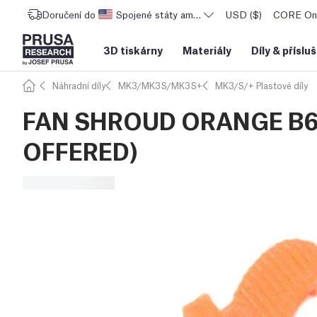
Doručení do
Spojené státy americké
USD ($)
CORE One
3D tiskárny
Materiály
Díly
&
příslu
Náhradní díly
MK3/MK3S/MK3S+
MK3/S/+ Plastové díly
FAN SHROUD ORANGE B6
OFFERED)