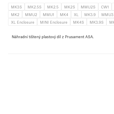
MK3S
MK2.5S
MK2.5
MK2S
MMU2S
CW1
MK2
MMU2
MMU1
MK4
XL
MK3.9
MMU3
XL Enclosure
MINI Enclosure
MK4S
MK3.9S
MK
Náhradní tištený plastový díl z Prusament ASA.