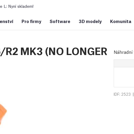
 L: Nyní skladem!
šenství
Pro firmy
Software
3D modely
Komunita
/R2 MK3 (NO LONGER
Náhradní 
|
IDF: 2523