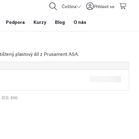
Čeština
Přihlásit se
Podpora
Kurzy
Blog
O nás
tištený plastový díl z Prusament ASA.
IDS: 496