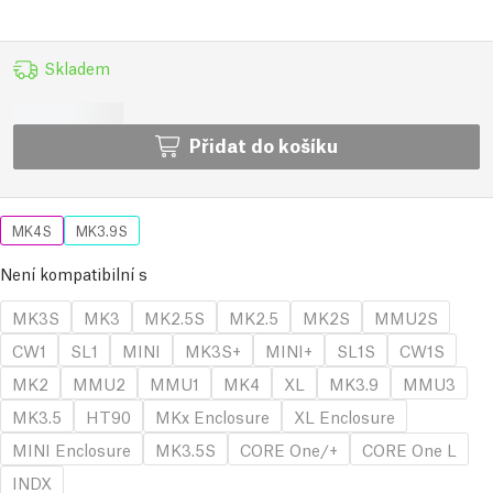
Skladem
Přidat do košíku
MK4S
MK3.9S
Není kompatibilní s
MK3S
MK3
MK2.5S
MK2.5
MK2S
MMU2S
CW1
SL1
MINI
MK3S+
MINI+
SL1S
CW1S
MK2
MMU2
MMU1
MK4
XL
MK3.9
MMU3
MK3.5
HT90
MKx Enclosure
XL Enclosure
MINI Enclosure
MK3.5S
CORE One/+
CORE One L
INDX