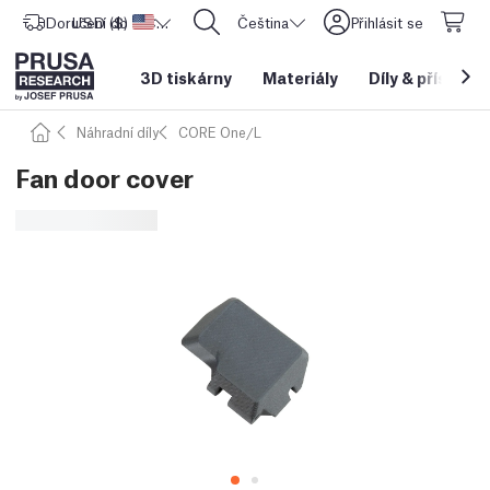
Doručení do
USD ($)
Spojené státy americké
CORE One L: Nyní skladem!
Čeština
Přihlásit se
3D tiskárny
Materiály
Díly
&
příslušen
Náhradní díly
CORE One/L
Fan door cover