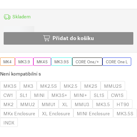
Skladem
Přidat do košíku
MK4
MK3.9
MK4S
MK3.9S
CORE One/+
CORE One L
Není kompatibilní s
MK3S
MK3
MK2.5S
MK2.5
MK2S
MMU2S
CW1
SL1
MINI
MK3S+
MINI+
SL1S
CW1S
MK2
MMU2
MMU1
XL
MMU3
MK3.5
HT90
MKx Enclosure
XL Enclosure
MINI Enclosure
MK3.5S
INDX