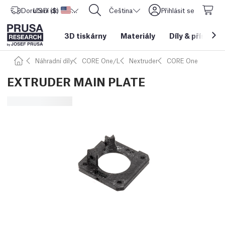
Doručení do
USD ($)
Spojené státy americké
CORE One L: Nyní skladem!
Čeština
Přihlásit se
3D tiskárny
Materiály
Díly
&
příslušen
Náhradní díly
CORE One/L
Nextruder
CORE One
EXTRUDER MAIN PLATE