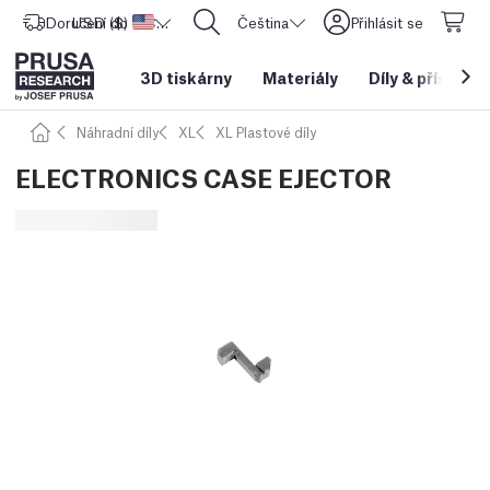
Doručení do
USD ($)
Spojené státy americké
CORE One L: Nyní skladem!
Čeština
Přihlásit se
3D tiskárny
Materiály
Díly
&
příslušen
Náhradní díly
XL
XL Plastové díly
ELECTRONICS CASE EJECTOR