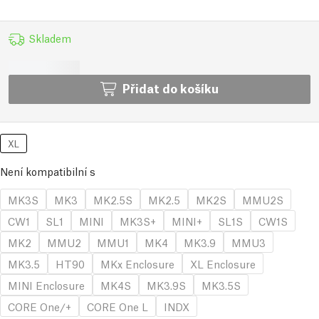
Skladem
Přidat do košíku
XL
Není kompatibilní s
MK3S
MK3
MK2.5S
MK2.5
MK2S
MMU2S
CW1
SL1
MINI
MK3S+
MINI+
SL1S
CW1S
MK2
MMU2
MMU1
MK4
MK3.9
MMU3
MK3.5
HT90
MKx Enclosure
XL Enclosure
MINI Enclosure
MK4S
MK3.9S
MK3.5S
CORE One/+
CORE One L
INDX