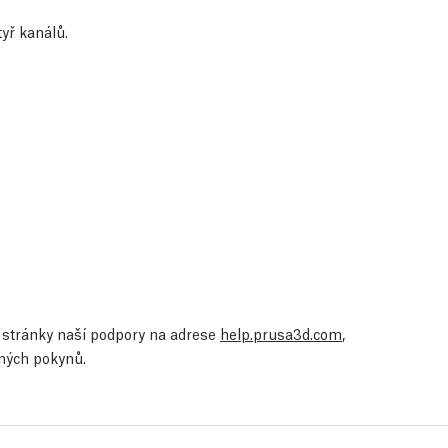
tyř kanálů.
te stránky naší podpory na adrese
help.prusa3d.com
,
ených pokynů.