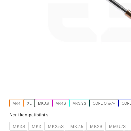
MK4
XL
MK3.9
MK4S
MK3.9S
CORE One/+
CORE
Není kompatibilní s
MK3S
MK3
MK2.5S
MK2.5
MK2S
MMU2S