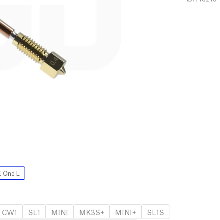
 One L
CW1
SL1
MINI
MK3S+
MINI+
SL1S