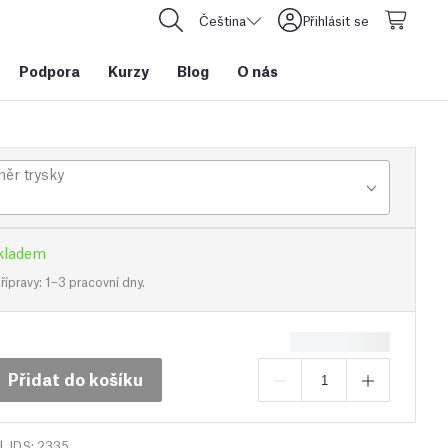
Čeština
Přihlásit se
Podpora
Kurzy
Blog
O nás
ěr trysky
kladem
ípravy: 1–3 pracovní dny.
Přidat do košíku
|
IDS: 2335