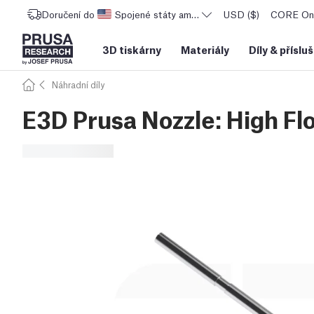
Doručení do
Spojené státy americké
USD ($)
CORE One
3D tiskárny
Materiály
Díly
&
příslu
Náhradní díly
E3D Prusa Nozzle: High Fl