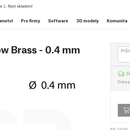
 L: Nyní skladem!
šenství
Pro firmy
Software
3D modely
Komunita
ow Brass - 0.4 mm
Prům
S
Doba př
IDF: 13216