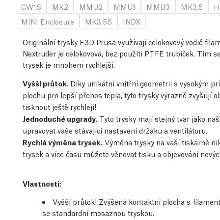
CW1S
MK2
MMU2
MMU1
MMU3
MK3.5
H
MINI Enclosure
MK3.5S
INDX
Originální trysky E3D Prusa využívají celokovový vodič fila
Nextruder je celokovová, bez použití PTFE trubiček. Tím se
trysek je mnohem rychlejší.
Vyšší průtok
. Díky unikátní vnitřní geometrii s vysokým p
plochu pro lepší přenos tepla, tyto trysky výrazně zvyšují
tisknout ještě rychleji!
Jednoduché upgrady.
Tyto trysky mají stejný tvar jako na
upravovat vaše stávající nastavení držáku a ventilátoru.
Rychlá výměna trysek.
Výměna trysky na vaší tiskárně ni
trysek a více času můžete věnovat tisku a objevování novýc
Vlastnosti
:
Vyšší průtok! Zvýšená kontaktní plocha s filame
se standardní mosaznou tryskou.