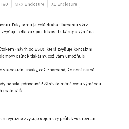
T90
MKx Enclosure
XL Enclosure
mentu. Díky tomu je celá dráha filamentu skrz
 zvyšuje celková spolehlivost tiskárny a výměna
růtokem (návrh od E3D), která zvyšuje kontaktní
 objemový průtok tiskárny, což vám umožňuje
še standardní trysky, což znamená, že není nutné
kdy nebyla jednodušší! Strávíte méně času výměnou
h materiálů.
ntem výrazně zvyšuje objemový průtok ve srovnání