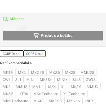
Skladem
Přidat do košíku
CORE One/+
CORE One L
Není kompatibilní s
MK3S
MK3
MK2.5S
MK2.5
MK2S
MMU2S
CW1
SL1
MINI
MK3S+
MINI+
SL1S
CW1S
MK2
MMU2
MMU1
MK4
XL
MK3.9
MMU3
MK3.5
HT90
MKx Enclosure
XL Enclosure
MINI Enclosure
MK4S
MK3.9S
MK3.5S
INDX