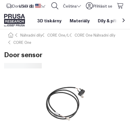
Doručení do
USD ($)
Spojené státy americké
CORE One L: Nyní skladem!
Čeština
Přihlásit se
3D tiskárny
Materiály
Díly
&
příslušen
Náhradní díly
CORE One/L
CORE One Náhradní díly
CORE One
Door sensor