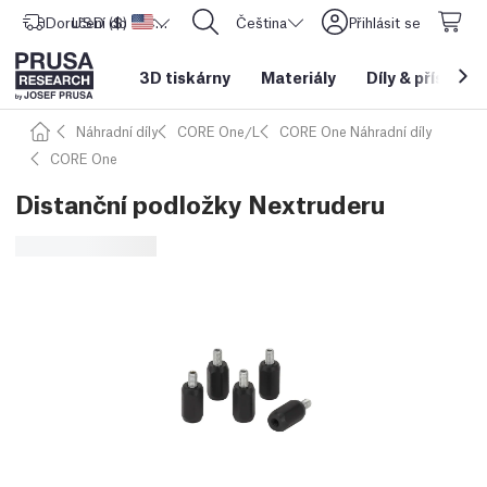
Doručení do
USD ($)
Spojené státy americké
CORE One L: Nyní skladem!
Čeština
Přihlásit se
3D tiskárny
Materiály
Díly
&
příslušen
Náhradní díly
CORE One/L
CORE One Náhradní díly
CORE One
Distanční podložky Nextruderu