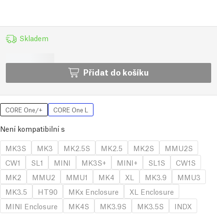
Skladem
Přidat do košíku
CORE One/+
CORE One L
Není kompatibilní s
MK3S
MK3
MK2.5S
MK2.5
MK2S
MMU2S
CW1
SL1
MINI
MK3S+
MINI+
SL1S
CW1S
MK2
MMU2
MMU1
MK4
XL
MK3.9
MMU3
MK3.5
HT90
MKx Enclosure
XL Enclosure
MINI Enclosure
MK4S
MK3.9S
MK3.5S
INDX