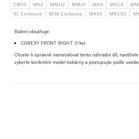
CW1S
MK2
MMU2
MMU1
MK4
MK3.9
MM
XL Enclosure
MINI Enclosure
MK4S
MK3.9S
MK
Balení obsahuje:
COREXY FRONT RIGHT (1
ks
)
Chcete-li správně nainstalovat tento náhradní díl, navštiv
vyberte konkrétní model tiskárny a postupujte podle uved