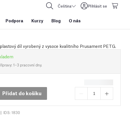
Čeština
Přihlásit se
Podpora
Kurzy
Blog
O nás
plastový díl vyrobený z vysoce kvalitního Prusament PETG.
kladem
ípravy: 1–3 pracovní dny.
Přidat do košíku
|
IDS: 1830