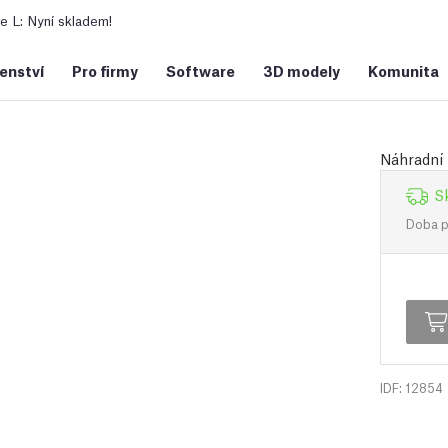
 L: Nyní skladem!
šenství
Pro firmy
Software
3D modely
Komunita
Náhradní 
S
Doba př
IDF: 12854