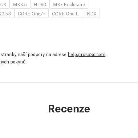
U3
MK3.5
HT90
MKx Enclosure
3.5S
CORE One/+
CORE One L
INDX
te stránky naší podpory na adrese
help.prusa3d.com
,
ených pokynů.
Recenze