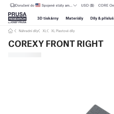
Doručení do
Spojené státy americké
USD ($)
CORE One
3D tiskárny
Materiály
Díly
&
příslu
Náhradní díly
XL
XL Plastové díly
COREXY FRONT RIGHT