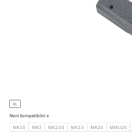
XL
Není kompatibilní s
MK3S
MK3
MK2.5S
MK2.5
MK2S
MMU2S