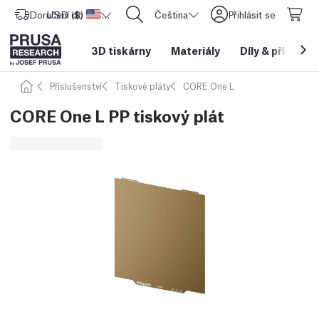
Doručení do
USD ($)
Spojené státy americké
CORE One L: Nyní skladem!
Čeština
Přihlásit se
3D tiskárny
Materiály
Díly
&
příslušen
Příslušenství
Tiskové pláty
CORE One L
CORE One L PP tiskový plát