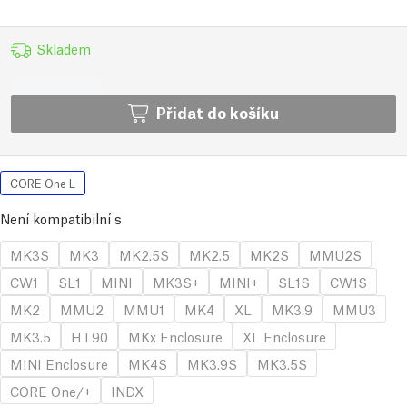
Skladem
Přidat do košíku
CORE One L
Není kompatibilní s
MK3S
MK3
MK2.5S
MK2.5
MK2S
MMU2S
CW1
SL1
MINI
MK3S+
MINI+
SL1S
CW1S
MK2
MMU2
MMU1
MK4
XL
MK3.9
MMU3
MK3.5
HT90
MKx Enclosure
XL Enclosure
MINI Enclosure
MK4S
MK3.9S
MK3.5S
CORE One/+
INDX