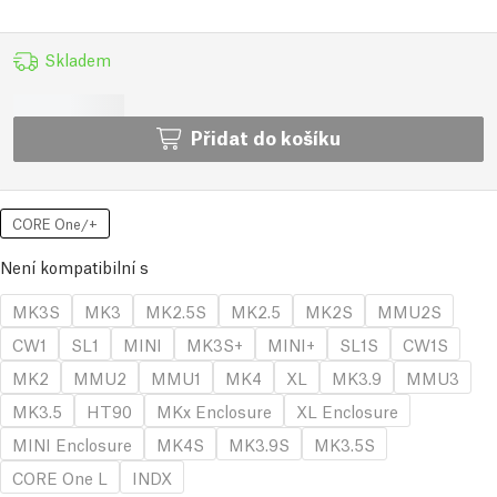
Skladem
Přidat do košíku
CORE One/+
Není kompatibilní s
MK3S
MK3
MK2.5S
MK2.5
MK2S
MMU2S
CW1
SL1
MINI
MK3S+
MINI+
SL1S
CW1S
MK2
MMU2
MMU1
MK4
XL
MK3.9
MMU3
MK3.5
HT90
MKx Enclosure
XL Enclosure
MINI Enclosure
MK4S
MK3.9S
MK3.5S
CORE One L
INDX