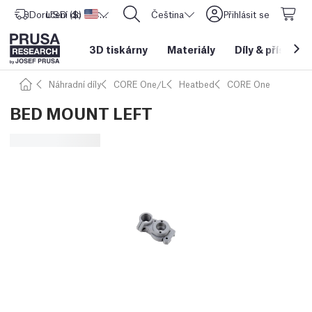
Doručení do
USD ($)
Spojené státy americké
CORE One L: Nyní skladem!
Čeština
Přihlásit se
3D tiskárny
Materiály
Díly
&
příslušen
Náhradní díly
CORE One/L
Heatbed
CORE One
BED MOUNT LEFT