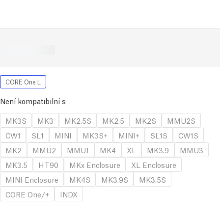
CORE One L
Není kompatibilní s
MK3S
MK3
MK2.5S
MK2.5
MK2S
MMU2S
CW1
SL1
MINI
MK3S+
MINI+
SL1S
CW1S
MK2
MMU2
MMU1
MK4
XL
MK3.9
MMU3
MK3.5
HT90
MKx Enclosure
XL Enclosure
MINI Enclosure
MK4S
MK3.9S
MK3.5S
CORE One/+
INDX