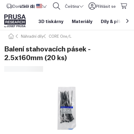
Doručení do
USD ($)
Spojené státy americké
CORE One L: Nyní skladem!
Čeština
Přihlásit se
3D tiskárny
Materiály
Díly
&
příslušen
Náhradní díly
CORE One/L
Balení stahovacích pásek -
2.5x160mm (20 ks)