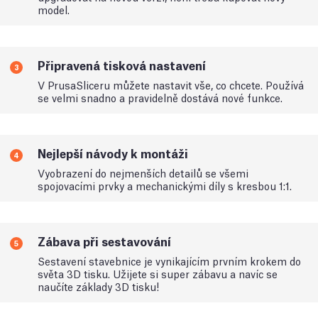
model.
Připravená tisková nastavení
3
V PrusaSliceru můžete nastavit vše, co chcete. Používá
se velmi snadno a pravidelně dostává nové funkce.
Nejlepší návody k montáži
4
Vyobrazení do nejmenších detailů se všemi
spojovacími prvky a mechanickými díly s kresbou 1:1.
Zábava při sestavování
5
Sestavení stavebnice je vynikajícím prvním krokem do
světa 3D tisku. Užijete si super zábavu a navíc se
naučíte základy 3D tisku!