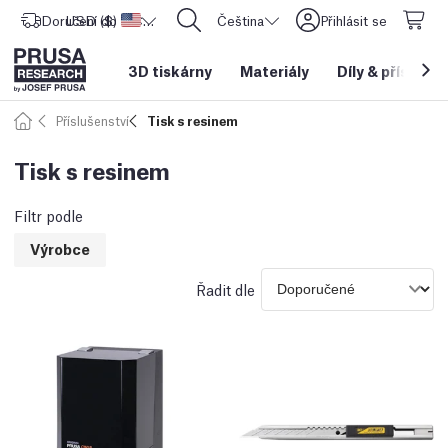
Doručení do
USD ($)
Spojené státy americké
CORE One L: Nyní skladem!
Čeština
Přihlásit se
3D tiskárny
Materiály
Díly
&
příslušen
Příslušenství
Tisk s resinem
Tisk s resinem
Filtr podle
Výrobce
Řadit dle