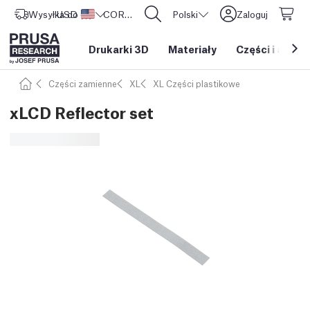
Wysyłka do
USD ($)
Stany Zjednoczone
CORE One L: Już w sprzedaży!
Polski
Zaloguj
Drukarki 3D
Materiały
Części i akces
Części zamienne
XL
XL Części plastikowe
xLCD Reflector set