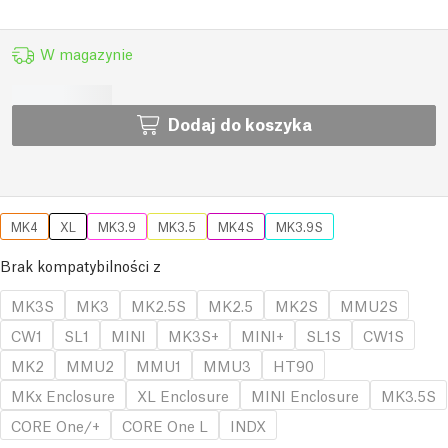
W magazynie
Dodaj do koszyka
MK4
XL
MK3.9
MK3.5
MK4S
MK3.9S
Brak kompatybilności z
MK3S
MK3
MK2.5S
MK2.5
MK2S
MMU2S
CW1
SL1
MINI
MK3S+
MINI+
SL1S
CW1S
MK2
MMU2
MMU1
MMU3
HT90
MKx Enclosure
XL Enclosure
MINI Enclosure
MK3.5S
CORE One/+
CORE One L
INDX