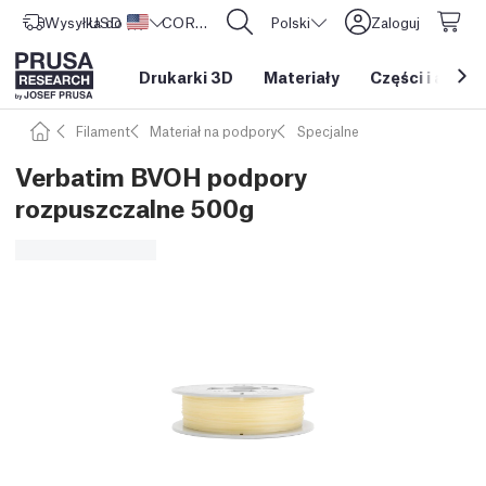
Wysyłka do
USD ($)
Stany Zjednoczone
CORE One L: Już w sprzedaży!
Polski
Zaloguj
Drukarki 3D
Materiały
Części i akces
Filament
Materiał na podpory
Specjalne
Verbatim BVOH podpory
rozpuszczalne 500g