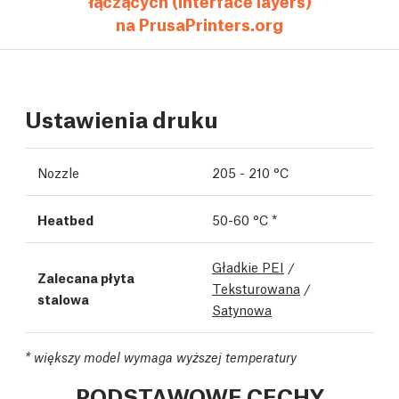
łączących (interface layers)
na PrusaPrinters.org
Ustawienia druku
Nozzle
205 - 210 °C
Heatbed
50-60 °C *
Gładkie PEI
/
Zalecana płyta
Teksturowana
/
stalowa
Satynowa
*
większy model wymaga wyższej temperatury
PODSTAWOWE CECHY