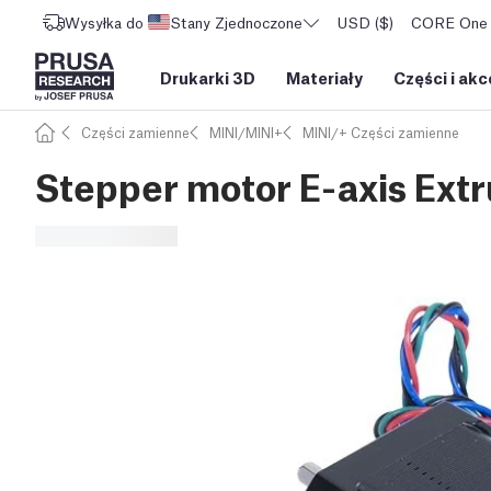
Wysyłka do
Stany Zjednoczone
USD ($)
CORE One L
Drukarki 3D
Materiały
Części i akc
Części zamienne
MINI/MINI+
MINI/+ Części zamienne
Stepper motor E-axis Extr