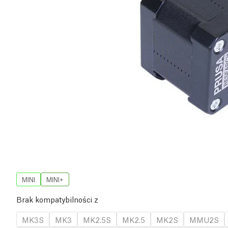
MINI
MINI+
Brak kompatybilności z
MK3S
MK3
MK2.5S
MK2.5
MK2S
MMU2S