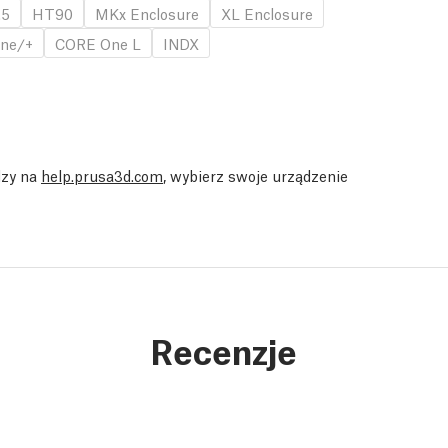
.5
HT90
MKx Enclosure
XL Enclosure
ne/+
CORE One L
INDX
dzy na
help.prusa3d.com
, wybierz swoje urządzenie
Recenzje