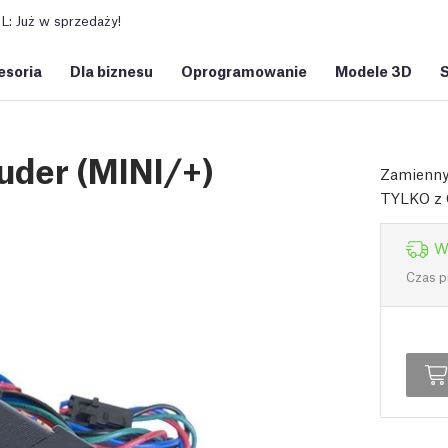
: Już w sprzedaży!
esoria
Dla biznesu
Oprogramowanie
Modele 3D
uder (MINI/+)
Zamienny 
TYLKO z O
W
Czas p