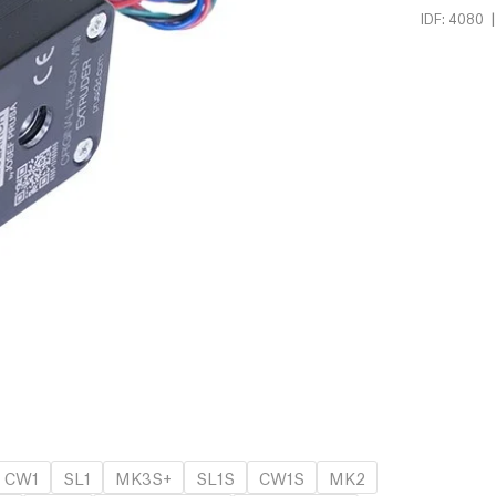
|
IDF: 4080
CW1
SL1
MK3S+
SL1S
CW1S
MK2