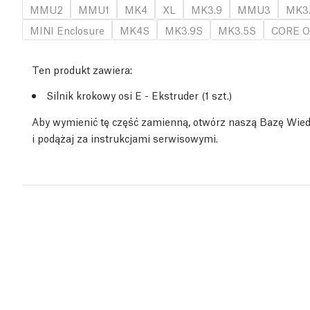
MMU2
MMU1
MK4
XL
MK3.9
MMU3
MK3
MINI Enclosure
MK4S
MK3.9S
MK3.5S
CORE O
Ten produkt zawiera:
Silnik krokowy osi E - Ekstruder (1 szt.)
Aby wymienić tę część zamienną, otwórz naszą Bazę Wie
i podążaj za instrukcjami serwisowymi.