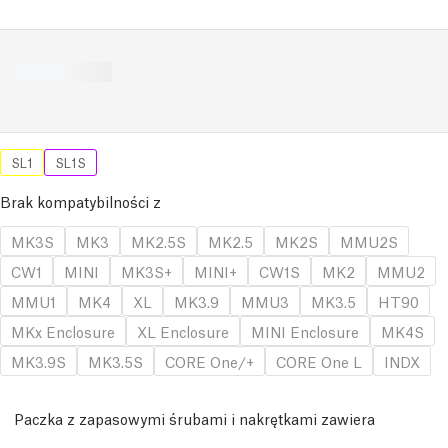
SL1
SL1S
Brak kompatybilności z
MK3S
MK3
MK2.5S
MK2.5
MK2S
MMU2S
CW1
MINI
MK3S+
MINI+
CW1S
MK2
MMU2
MMU1
MK4
XL
MK3.9
MMU3
MK3.5
HT90
MKx Enclosure
XL Enclosure
MINI Enclosure
MK4S
MK3.9S
MK3.5S
CORE One/+
CORE One L
INDX
Paczka z zapasowymi śrubami i nakrętkami zawiera