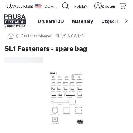
Wysyłka do
USD ($)
Stany Zjednoczone
CORE One L: Już w sprzedaży!
Polski
Zaloguj
Drukarki 3D
Materiały
Części i akces
Części zamienne
SL1/S & CW1/S
SL1 Fasteners - spare bag