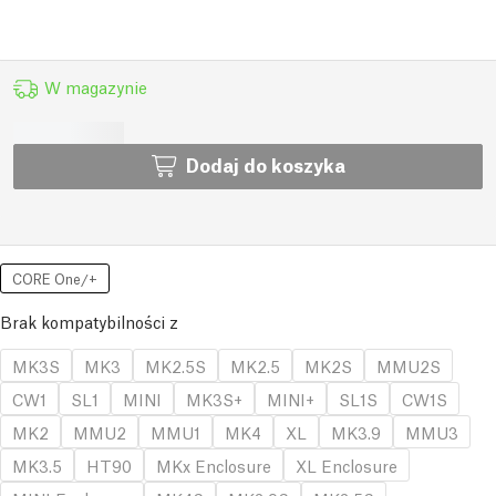
W magazynie
Dodaj do koszyka
CORE One/+
Brak kompatybilności z
MK3S
MK3
MK2.5S
MK2.5
MK2S
MMU2S
CW1
SL1
MINI
MK3S+
MINI+
SL1S
CW1S
MK2
MMU2
MMU1
MK4
XL
MK3.9
MMU3
MK3.5
HT90
MKx Enclosure
XL Enclosure