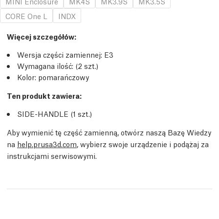
MINI Enclosure
MK4S
MK3.9S
MK3.5S
CORE One L
INDX
Więcej szczegółów
:
Wersja części zamiennej:
E3
Wymagana ilość:
(2
szt.
)
Kolor: pomarańczowy
Ten produkt zawiera:
SIDE-HANDLE (1
szt.
)
Aby wymienić tę część zamienną, otwórz naszą Bazę Wiedzy
na
help.prusa3d.com
, wybierz swoje urządzenie i podążaj za
instrukcjami serwisowymi.