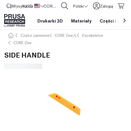
Wysyłka do
USD ($)
Stany Zjednoczone
CORE One L: Już w sprzedaży!
Polski
Zaloguj
Drukarki 3D
Materiały
Części i akces
Części zamienne
CORE One/L
Exoskeleton
CORE One
SIDE HANDLE