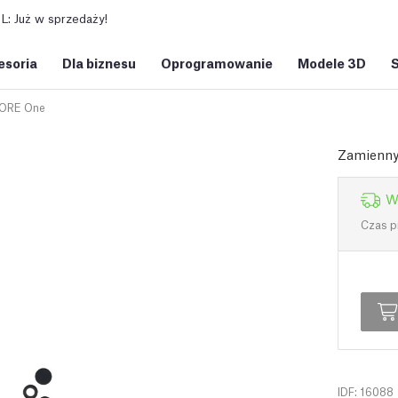
: Już w sprzedaży!
esoria
Dla biznesu
Oprogramowanie
Modele 3D
ORE One
Zamienny 
W
Czas p
IDF: 16088