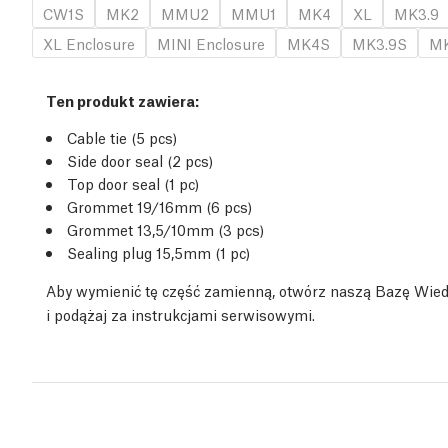
CW1S
MK2
MMU2
MMU1
MK4
XL
MK3.9
XL Enclosure
MINI Enclosure
MK4S
MK3.9S
MK
Ten produkt zawiera:
Cable tie (5 pcs)
Side door seal (2 pcs)
Top door seal (1 pc)
Grommet 19/16mm (6 pcs)
Grommet 13,5/10mm (3 pcs)
Sealing plug 15,5mm (1 pc)
Aby wymienić tę część zamienną, otwórz naszą Bazę Wie
i podążaj za instrukcjami serwisowymi.