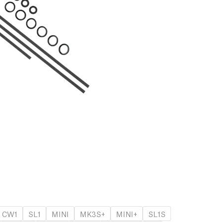
CW1
SL1
MINI
MK3S+
MINI+
SL1S