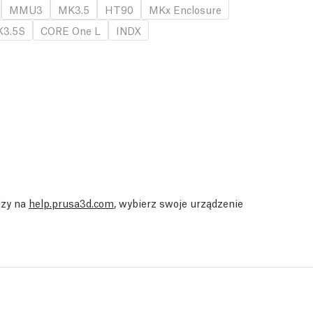
MMU3
MK3.5
HT90
MKx Enclosure
3.5S
CORE One L
INDX
dzy na
help.prusa3d.com
, wybierz swoje urządzenie