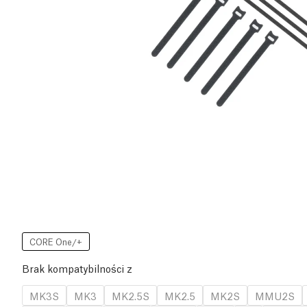
CORE One/+
Brak kompatybilności z
MK3S
MK3
MK2.5S
MK2.5
MK2S
MMU2S