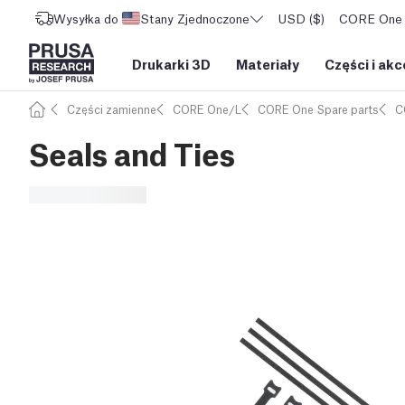
Wysyłka do
Stany Zjednoczone
USD ($)
CORE One L
Drukarki 3D
Materiały
Części i akc
Części zamienne
CORE One/L
CORE One Spare parts
C
Seals and Ties