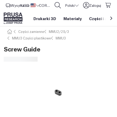
Wysyłka do
USD ($)
Stany Zjednoczone
CORE One L: Już w sprzedaży!
Polski
Zaloguj
Drukarki 3D
Materiały
Części i akces
Części zamienne
MMU2/2S/3
MMU3 Części plastikowe
MMU3
Screw Guide