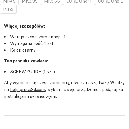
MK4S
MK3.9S
MK3.5S
CORE One/+
CORE One L
INDX
Więcej szczegółów
:
Wersja części zamiennej:
F1
Wymagana ilość:
1
szt.
Kolor: czarny
Ten produkt zawiera:
SCREW-GUIDE (1
szt.
)
Aby wymienić tę część zamienną, otwórz naszą Bazę Wiedzy
na
help.prusa3d.com
, wybierz swoje urządzenie i podążaj za
instrukcjami serwisowymi.