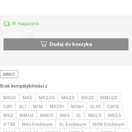
W magazynie
Dodaj do koszyka
MMU3
Brak kompatybilności z
MK3S
MK3
MK2.5S
MK2.5
MK2S
MMU2S
CW1
SL1
MINI
MK3S+
MINI+
SL1S
CW1S
MK2
MMU2
MMU1
MK4
XL
MK3.9
MK3.5
HT90
MKx Enclosure
XL Enclosure
MINI Enclosure