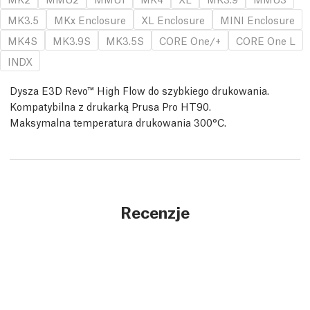
MK3.5
MKx Enclosure
XL Enclosure
MINI Enclosure
MK4S
MK3.9S
MK3.5S
CORE One/+
CORE One L
INDX
Dysza E3D Revo™ High Flow do szybkiego drukowania.
Kompatybilna z drukarką Prusa Pro HT90.
Maksymalna temperatura drukowania 300°C.
Recenzje