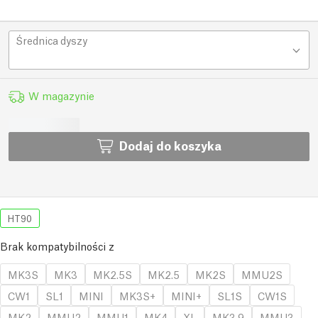
Średnica dyszy
W magazynie
Dodaj do koszyka
HT90
Brak kompatybilności z
MK3S
MK3
MK2.5S
MK2.5
MK2S
MMU2S
CW1
SL1
MINI
MK3S+
MINI+
SL1S
CW1S
MK2
MMU2
MMU1
MK4
XL
MK3.9
MMU3