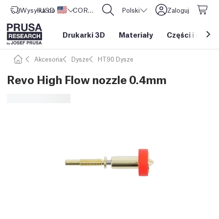
Wysyłka do
USD ($)
Stany Zjednoczone
CORE One L: Już w sprzedaży!
Polski
Zaloguj
Drukarki 3D
Materiały
Części i akces
Akcesoria
Dysze
HT90 Dysze
Revo High Flow nozzle 0.4mm