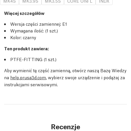
MK4S
MK3.9S
MK3.5S
CORE One L
INDX
Więcej szczegółów
Wersja części zamiennej:
E1
Wymagana ilość:
(1
szt.
)
Kolor: czarny
Ten produkt zawiera:
PTFE-FITTING (1
szt.
)
Aby wymienić tę część zamienną, otwórz naszą Bazę Wiedzy
na
help.prusa3d.com
, wybierz swoje urządzenie i podążaj za
instrukcjami serwisowymi.
Recenzje