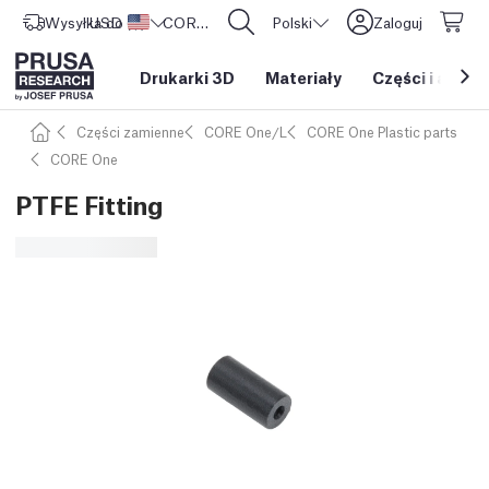
Wysyłka do
USD ($)
Stany Zjednoczone
CORE One L: Już w sprzedaży!
Polski
Zaloguj
Drukarki 3D
Materiały
Części i akces
Części zamienne
CORE One/L
CORE One Plastic parts
CORE One
PTFE Fitting