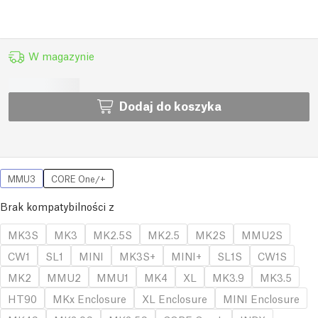
W magazynie
Dodaj do koszyka
MMU3
CORE One/+
Brak kompatybilności z
MK3S
MK3
MK2.5S
MK2.5
MK2S
MMU2S
CW1
SL1
MINI
MK3S+
MINI+
SL1S
CW1S
MK2
MMU2
MMU1
MK4
XL
MK3.9
MK3.5
HT90
MKx Enclosure
XL Enclosure
MINI Enclosure