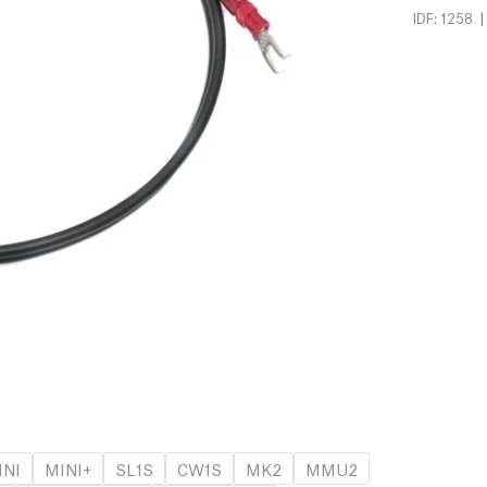
|
IDF: 1258
INI
MINI+
SL1S
CW1S
MK2
MMU2