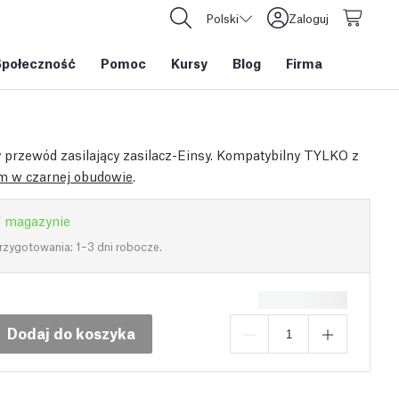
Polski
Zaloguj
Społeczność
Pomoc
Kursy
Blog
Firma
przewód zasilający zasilacz-Einsy. Kompatybilny TYLKO z
m w czarnej obudowie
.
 magazynie
rzygotowania: 1–3 dni robocze.
Dodaj do koszyka