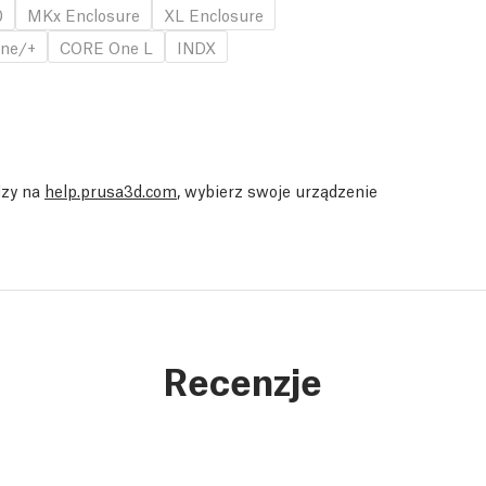
0
MKx Enclosure
XL Enclosure
ne/+
CORE One L
INDX
dzy na
help.prusa3d.com
, wybierz swoje urządzenie
Recenzje