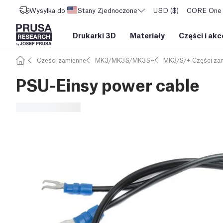
Wysyłka do
Stany Zjednoczone
USD ($)
CORE One L
Drukarki 3D
Materiały
Części i akc
Części zamienne
MK3/MK3S/MK3S+
MK3/S/+ Części za
PSU-Einsy power cable