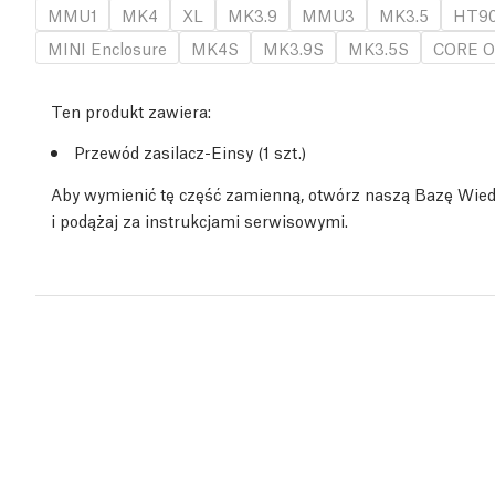
MMU1
MK4
XL
MK3.9
MMU3
MK3.5
HT9
MINI Enclosure
MK4S
MK3.9S
MK3.5S
CORE O
Ten produkt zawiera:
Przewód zasilacz-Einsy (1 szt.)
Aby wymienić tę część zamienną, otwórz naszą Bazę Wie
i podążaj za instrukcjami serwisowymi.