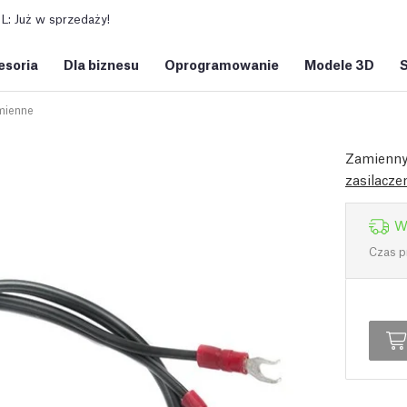
: Już w sprzedaży!
esoria
Dla biznesu
Oprogramowanie
Modele 3D
mienne
Zamienny 
zasilacze
W
Czas p