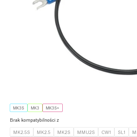
MK3S
MK3
MK3S+
Brak kompatybilności z
MK2.5S
MK2.5
MK2S
MMU2S
CW1
SL1
M