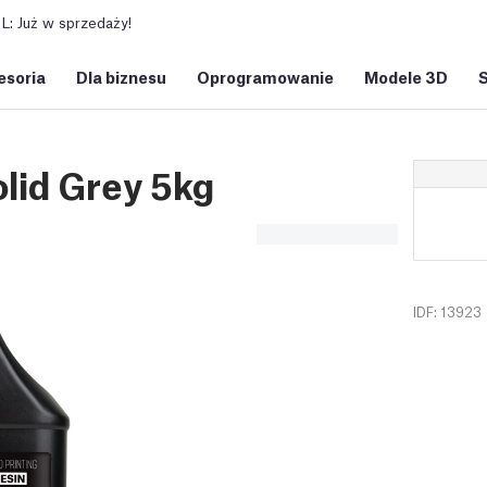
: Już w sprzedaży!
esoria
Dla biznesu
Oprogramowanie
Modele 3D
lid Grey 5kg
IDF: 13923