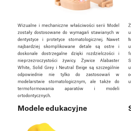
Wizualne i mechaniczne właściwości serii Model
Ż
zostały dostosowane do wymagań stawianych w
u
dentystyce i protetyce stomatologicznej. Nawet
M
najbardziej skomplikowane detale są ostre i
u
doskonale dostrzegalne dzięki rozdzielczości i
f
nieprzezroczystości żywicy. Żywice Alabaster
S
White, Solid Grey i Neutral Beige są szczególnie
u
odpowiednie nie tylko do zastosowań w
o
modelarstwie stomatologicznym, ale także do
u
termoformowania aparatów i modeli
ortodontycznych.
Modele edukacyjne