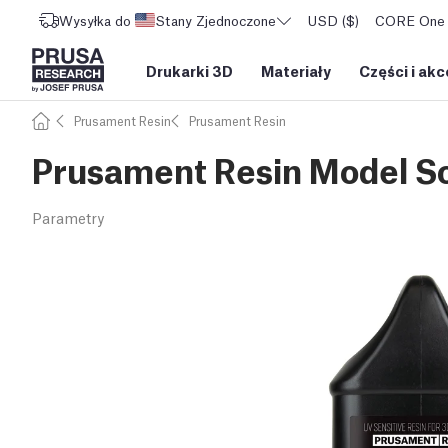
Wysyłka do
Stany Zjednoczone
USD ($)
CORE One L
Drukarki 3D
Materiały
Części i akc
Prusament Resin
Prusament Resin
Prusament Resin Model So
Parametry