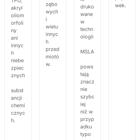
TPO, 
zębo
wek.
druko
akryl
wych 
wane 
oilom
i 
w 
orfoli
wielu 
techn
ny 
innyc
ologii
ani 
h 
innyc
przed
MSLA
h 
miotó
niebe
w.
pows
zpiec
tają 
znych
znacz
nie 
subst
szybc
ancji 
iej 
chemi
niż w 
cznyc
przyp
h.
adku 
typo