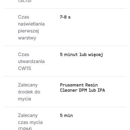
(SL1S)
Czas 
7-8 s
naświetlania 
pierwszej 
warstwy
Czas 
5 minut lub więcej
utwardzania 
CW1S
Zalecany 
Prusament Resin
Cleaner DPM lub IPA
środek do 
mycia
Zalecany 
5 min
czas mycia 
(DPM)