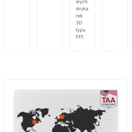
wych 
druka
rek 
3D 
typu 
FFF.