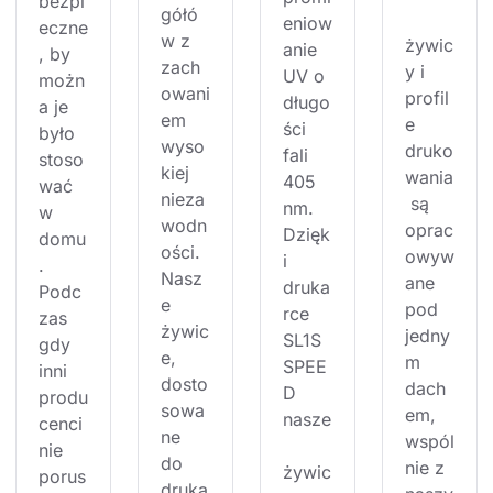
bezpi
gółó
eniow
eczne
w z 
żywic
anie 
, by 
zach
y i 
UV o 
możn
owani
profil
długo
a je 
em 
e 
ści 
było 
wyso
druko
fali 
stoso
kiej 
wania
405 
wać 
nieza
 są 
nm. 
w 
wodn
oprac
Dzięk
domu
ości. 
owyw
i 
. 
Nasz
ane 
druka
Podc
e 
pod 
rce 
zas 
żywic
jedny
SL1S 
gdy 
e, 
m 
SPEE
inni 
dosto
dach
D 
produ
sowa
em, 
nasze
cenci 
ne 
wspól
nie 
do 
nie z 
żywic
porus
druka