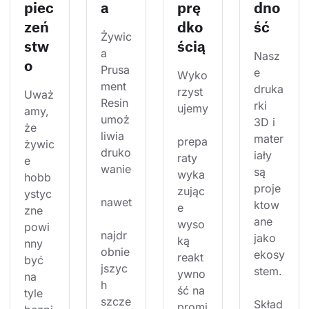
piec
a
prę
dno
zeń
dko
ść
Żywic
stw
ścią
a 
Nasz
o
Prusa
e 
Wyko
ment 
druka
rzyst
Uważ
Resin 
rki 
ujemy
amy, 
umoż
3D i 
że 
liwia 
mater
prepa
żywic
druko
iały 
raty 
e 
wanie
są 
wyka
hobb
proje
zując
ystyc
nawet
ktow
e 
zne 
ane 
wyso
powi
najdr
jako 
ką 
nny 
obnie
ekosy
reakt
być 
jszyc
stem.
ywno
na 
h 
ść na 
tyle 
szcze
Skład
promi