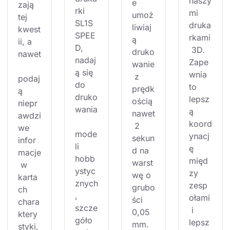
naszy
e 
zają 
rki 
mi 
umoż
tej 
SL1S 
druka
liwiaj
kwest
SPEE
rkami
ą 
ii, a 
D, 
 3D. 
druko
nawet
nadaj
Zape
wanie
ą się 
wnia 
 z 
podaj
do 
to 
prędk
ą 
druko
lepsz
ością 
niepr
wania
ą 
nawet
awdzi
koord
 2 
we 
mode
ynacj
sekun
infor
li 
ę 
d na 
macje
hobb
międ
warst
 w 
ystyc
zy 
wę o 
karta
znych
zesp
grubo
ch 
, 
ołami
ści 
chara
szcze
 i 
0,05 
ktery
góło
lepsz
mm. 
styki, 