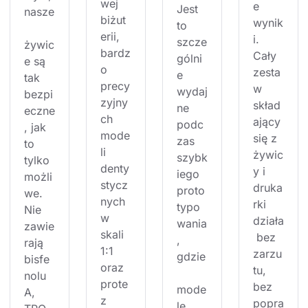
wej 
e 
Jest 
nasze
biżut
wynik
to 
erii, 
i. 
szcze
żywic
bardz
Cały 
gólni
e są 
o 
zesta
e 
tak 
precy
w 
wydaj
bezpi
zyjny
skład
ne 
eczne
ch 
ający 
podc
, jak 
mode
się z 
zas 
to 
li 
żywic
szybk
tylko 
denty
y i 
iego 
możli
stycz
druka
proto
we. 
nych 
rki 
typo
Nie 
w 
działa
wania
zawie
skali 
 bez 
, 
rają 
1:1 
zarzu
gdzie
bisfe
oraz 
tu, 
nolu 
prote
bez 
mode
A, 
z 
popra
le 