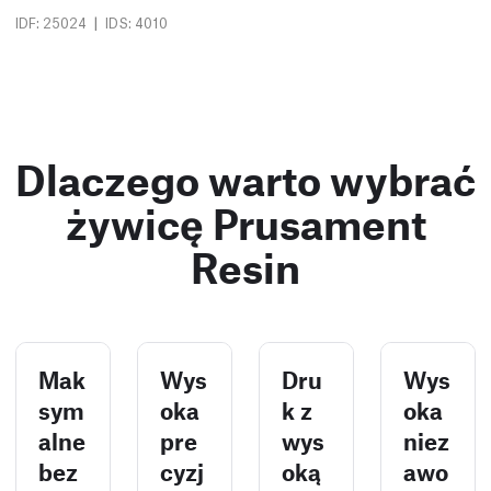
|
IDF: 25024
IDS: 4010
Dlaczego warto wybrać
żywicę Prusament
Resin
Mak
Wys
Dru
Wys
sym
oka
k z
oka
alne
pre
wys
niez
bez
cyzj
oką
awo