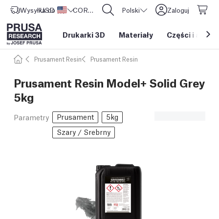
Wysyłka do
USD ($)
Stany Zjednoczone
CORE One L: Już w sprzedaży!
Polski
Zaloguj
Drukarki 3D
Materiały
Części i akces
Prusament Resin
Prusament Resin
Prusament Resin Model+ Solid Grey
5kg
Prusament
5kg
Parametry
Szary / Srebrny